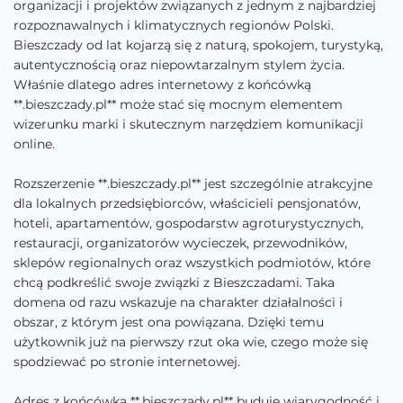
organizacji i projektów związanych z jednym z najbardziej
rozpoznawalnych i klimatycznych regionów Polski.
Bieszczady od lat kojarzą się z naturą, spokojem, turystyką,
autentycznością oraz niepowtarzalnym stylem życia.
Właśnie dlatego adres internetowy z końcówką
**.bieszczady.pl** może stać się mocnym elementem
wizerunku marki i skutecznym narzędziem komunikacji
online.
Rozszerzenie **.bieszczady.pl** jest szczególnie atrakcyjne
dla lokalnych przedsiębiorców, właścicieli pensjonatów,
hoteli, apartamentów, gospodarstw agroturystycznych,
restauracji, organizatorów wycieczek, przewodników,
sklepów regionalnych oraz wszystkich podmiotów, które
chcą podkreślić swoje związki z Bieszczadami. Taka
domena od razu wskazuje na charakter działalności i
obszar, z którym jest ona powiązana. Dzięki temu
użytkownik już na pierwszy rzut oka wie, czego może się
spodziewać po stronie internetowej.
Adres z końcówką **.bieszczady.pl** buduje wiarygodność i