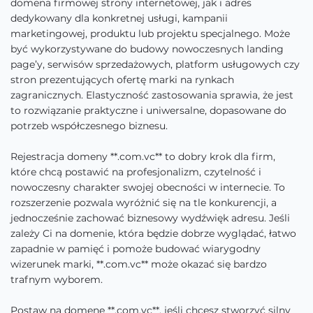
domena firmowej strony internetowej, jak i adres
dedykowany dla konkretnej usługi, kampanii
marketingowej, produktu lub projektu specjalnego. Może
być wykorzystywane do budowy nowoczesnych landing
page’y, serwisów sprzedażowych, platform usługowych czy
stron prezentujących ofertę marki na rynkach
zagranicznych. Elastyczność zastosowania sprawia, że jest
to rozwiązanie praktyczne i uniwersalne, dopasowane do
potrzeb współczesnego biznesu.
Rejestracja domeny **.com.vc** to dobry krok dla firm,
które chcą postawić na profesjonalizm, czytelność i
nowoczesny charakter swojej obecności w internecie. To
rozszerzenie pozwala wyróżnić się na tle konkurencji, a
jednocześnie zachować biznesowy wydźwięk adresu. Jeśli
zależy Ci na domenie, która będzie dobrze wyglądać, łatwo
zapadnie w pamięć i pomoże budować wiarygodny
wizerunek marki, **.com.vc** może okazać się bardzo
trafnym wyborem.
Postaw na domenę **.com.vc**, jeśli chcesz stworzyć silny