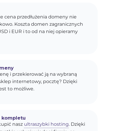
e cena przedłużenia domeny nie
kokowo. Koszta domen zagranicznych
SD i EUR i to od na niej opieramy
omeny
enę i przekierować ją na wybraną
sklep internetowy, pocztę? Dzięki
est to możliwe.
o kompletu
upić nasz
ultraszybki hosting
. Dzięki