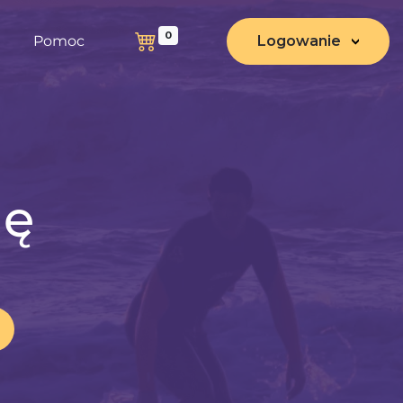
0
Pomoc
Logowanie
nę