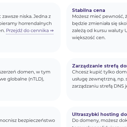
Stabilna cena
st zawsze niska. Jedna z
Możesz mieć pewność, ż
obieramy horrendalnych
będzie zmieniała się s
en.
Przejdź do cennika ⇒
zależą od kursu waluty U
większość cen.
Zarządzanie strefą d
ozszerzeń domen, w tym
Chcesz kupić tylko dom
owe globalne (nTLD),
usługę zewnętrzną, np. 
zarządzaniu strefą DNS j
Ultraszybki hosting d
zmocnisz bezpieczeństwo
Do domeny, możesz dok