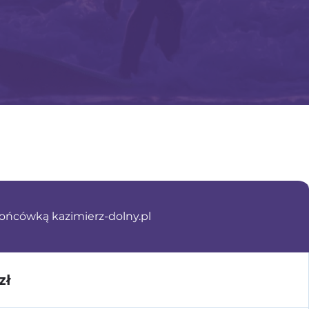
ńcówką kazimierz-dolny.pl
zł