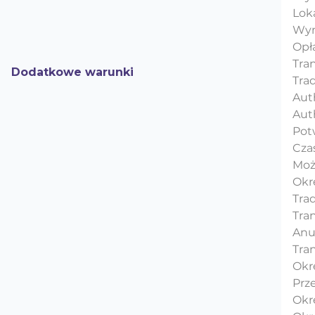
Lok
Wym
Opł
Tran
Dodatkowe warunki
Tra
Aut
Aut
Pot
Czas
Moż
Okr
Trad
Tran
Anu
Tran
Okre
Prz
Okr