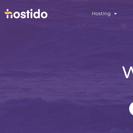
Hosting
W