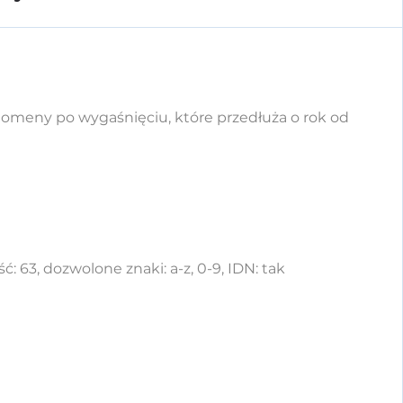
 domeny po wygaśnięciu, które przedłuża o rok od
63, dozwolone znaki: a-z, 0-9, IDN: tak