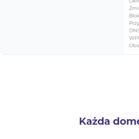
Okr
Zmi
Blo
Prz
DNS
WPP
Obs
Każda domen