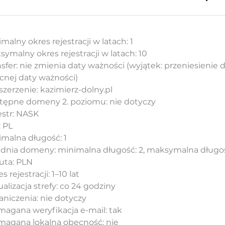
malny okres rejestracji w latach: 1
ymalny okres rejestracji w latach: 10
nsfer: nie zmienia daty ważności (wyjątek: przeniesienie
cnej daty ważności)
zerzenie: kazimierz-dolny.pl
tępne domeny 2. poziomu: nie dotyczy
estr: NASK
: PL
imalna długość: 1
adnia domeny: minimalna długość: 2, maksymalna długość: 
uta: PLN
s rejestracji: 1–10 lat
alizacja strefy: co 24 godziny
aniczenia: nie dotyczy
agana weryfikacja e-mail: tak
agana lokalna obecność: nie