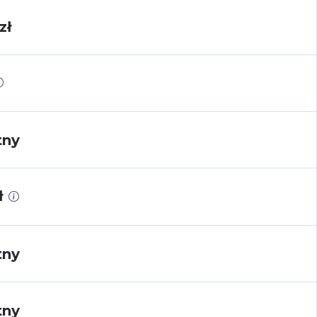
zł
tny
ł
tny
tny