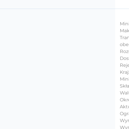
Mini
Maks
Tra
obe
Rozs
Dos
Rej
Kraj
Min
Skł
Wal
Okre
Aktu
Ogr
Wym
Wym