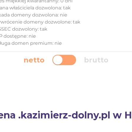
es miękkiej kwarantanny: 0 dni
ana właściciela dozwolona: tak
kada domeny dozwolona: nie
ywrócenie domeny dozwolone: tak
SEC dozwolony: tak
 dostępne: nie
ługa domen premium: nie
netto
brutto
a .kazimierz-dolny.pl w Ho