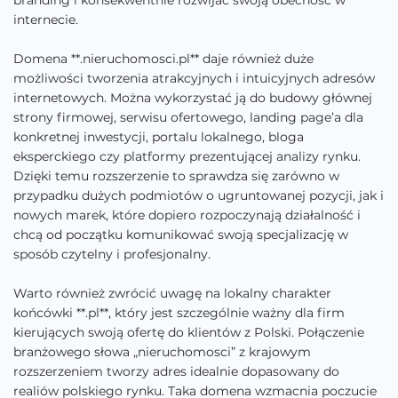
branding i konsekwentnie rozwijać swoją obecność w
internecie.
Domena **.nieruchomosci.pl** daje również duże
możliwości tworzenia atrakcyjnych i intuicyjnych adresów
internetowych. Można wykorzystać ją do budowy głównej
strony firmowej, serwisu ofertowego, landing page’a dla
konkretnej inwestycji, portalu lokalnego, bloga
eksperckiego czy platformy prezentującej analizy rynku.
Dzięki temu rozszerzenie to sprawdza się zarówno w
przypadku dużych podmiotów o ugruntowanej pozycji, jak i
nowych marek, które dopiero rozpoczynają działalność i
chcą od początku komunikować swoją specjalizację w
sposób czytelny i profesjonalny.
Warto również zwrócić uwagę na lokalny charakter
końcówki **.pl**, który jest szczególnie ważny dla firm
kierujących swoją ofertę do klientów z Polski. Połączenie
branżowego słowa „nieruchomosci” z krajowym
rozszerzeniem tworzy adres idealnie dopasowany do
realiów polskiego rynku. Taka domena wzmacnia poczucie