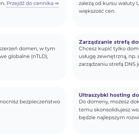
en.
Przejdź do cennika ⇒
zależą od kursu waluty U
większość cen.
Zarządzanie strefą d
ozszerzeń domen, w tym
Chcesz kupić tylko dom
owe globalne (nTLD),
usługę zewnętrzną, np. 
zarządzaniu strefą DNS j
Ultraszybki hosting d
zmocnisz bezpieczeństwo
Do domeny, możesz dok
temu skonsolidujesz wszy
będzie najlepszym rozwi