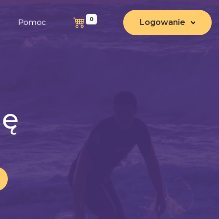
0
Pomoc
Logowanie
nę