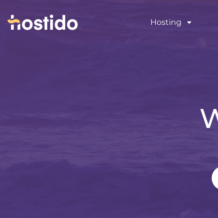
Hosting
W