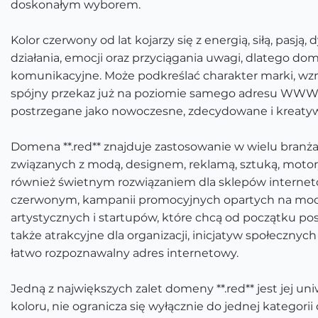
doskonałym wyborem.
Kolor czerwony od lat kojarzy się z energią, siłą, pas
działania, emocji oraz przyciągania uwagi, dlatego dom
komunikacyjne. Może podkreślać charakter marki, wzm
spójny przekaz już na poziomie samego adresu WWW. To
postrzegane jako nowoczesne, zdecydowane i kreaty
Domena **.red** znajduje zastosowanie w wielu branż
związanych z modą, designem, reklamą, sztuką, motor
również świetnym rozwiązaniem dla sklepów internet
czerwonym, kampanii promocyjnych opartych na mocn
artystycznych i startupów, które chcą od początku po
także atrakcyjne dla organizacji, inicjatyw społecznyc
łatwo rozpoznawalny adres internetowy.
Jedną z największych zalet domeny **.red** jest jej u
koloru, nie ogranicza się wyłącznie do jednej kategori