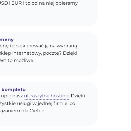
SD i EUR i to od na niej opieramy
omeny
enę i przekierować ją na wybraną
sklep internetowy, pocztę? Dzięki
est to możliwe.
o kompletu
upić nasz
ultraszybki hosting
. Dzięki
stkie usługi w jednej firmie, co
ązaniem dla Ciebie.