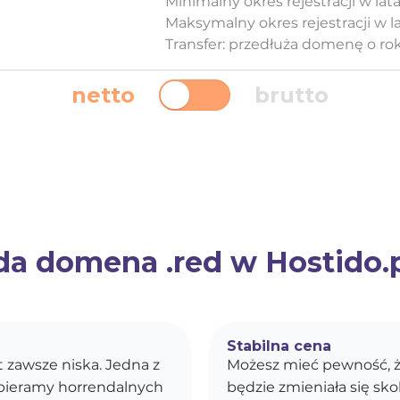
Minimalny okres rejestracji w lata
Maksymalny okres rejestracji w la
Transfer: przedłuża domenę o ro
netto
brutto
a domena .red w Hostido.p
Stabilna cena
st zawsze niska. Jedna z
Możesz mieć pewność, ż
obieramy horrendalnych
będzie zmieniała się s