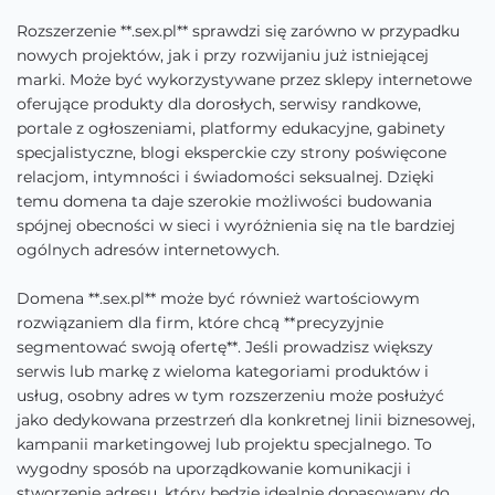
Rozszerzenie **.sex.pl** sprawdzi się zarówno w przypadku
nowych projektów, jak i przy rozwijaniu już istniejącej
marki. Może być wykorzystywane przez sklepy internetowe
oferujące produkty dla dorosłych, serwisy randkowe,
portale z ogłoszeniami, platformy edukacyjne, gabinety
specjalistyczne, blogi eksperckie czy strony poświęcone
relacjom, intymności i świadomości seksualnej. Dzięki
temu domena ta daje szerokie możliwości budowania
spójnej obecności w sieci i wyróżnienia się na tle bardziej
ogólnych adresów internetowych.
Domena **.sex.pl** może być również wartościowym
rozwiązaniem dla firm, które chcą **precyzyjnie
segmentować swoją ofertę**. Jeśli prowadzisz większy
serwis lub markę z wieloma kategoriami produktów i
usług, osobny adres w tym rozszerzeniu może posłużyć
jako dedykowana przestrzeń dla konkretnej linii biznesowej,
kampanii marketingowej lub projektu specjalnego. To
wygodny sposób na uporządkowanie komunikacji i
stworzenie adresu, który będzie idealnie dopasowany do