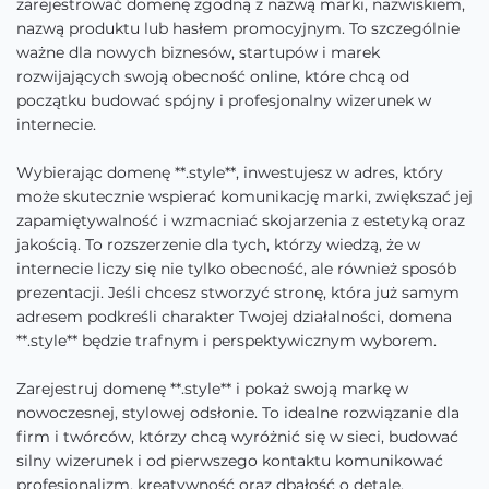
zarejestrować domenę zgodną z nazwą marki, nazwiskiem,
nazwą produktu lub hasłem promocyjnym. To szczególnie
ważne dla nowych biznesów, startupów i marek
rozwijających swoją obecność online, które chcą od
początku budować spójny i profesjonalny wizerunek w
internecie.
Wybierając domenę **.style**, inwestujesz w adres, który
może skutecznie wspierać komunikację marki, zwiększać jej
zapamiętywalność i wzmacniać skojarzenia z estetyką oraz
jakością. To rozszerzenie dla tych, którzy wiedzą, że w
internecie liczy się nie tylko obecność, ale również sposób
prezentacji. Jeśli chcesz stworzyć stronę, która już samym
adresem podkreśli charakter Twojej działalności, domena
**.style** będzie trafnym i perspektywicznym wyborem.
Zarejestruj domenę **.style** i pokaż swoją markę w
nowoczesnej, stylowej odsłonie. To idealne rozwiązanie dla
firm i twórców, którzy chcą wyróżnić się w sieci, budować
silny wizerunek i od pierwszego kontaktu komunikować
profesjonalizm, kreatywność oraz dbałość o detale.