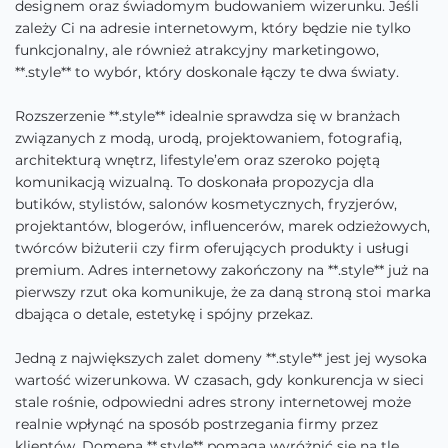
designem oraz świadomym budowaniem wizerunku. Jeśli
zależy Ci na adresie internetowym, który będzie nie tylko
funkcjonalny, ale również atrakcyjny marketingowo,
**.style** to wybór, który doskonale łączy te dwa światy.
Rozszerzenie **.style** idealnie sprawdza się w branżach
związanych z modą, urodą, projektowaniem, fotografią,
architekturą wnętrz, lifestyle’em oraz szeroko pojętą
komunikacją wizualną. To doskonała propozycja dla
butików, stylistów, salonów kosmetycznych, fryzjerów,
projektantów, blogerów, influencerów, marek odzieżowych,
twórców biżuterii czy firm oferujących produkty i usługi
premium. Adres internetowy zakończony na **.style** już na
pierwszy rzut oka komunikuje, że za daną stroną stoi marka
dbająca o detale, estetykę i spójny przekaz.
Jedną z największych zalet domeny **.style** jest jej wysoka
wartość wizerunkowa. W czasach, gdy konkurencja w sieci
stale rośnie, odpowiedni adres strony internetowej może
realnie wpłynąć na sposób postrzegania firmy przez
klientów. Domena **.style** pomaga wyróżnić się na tle