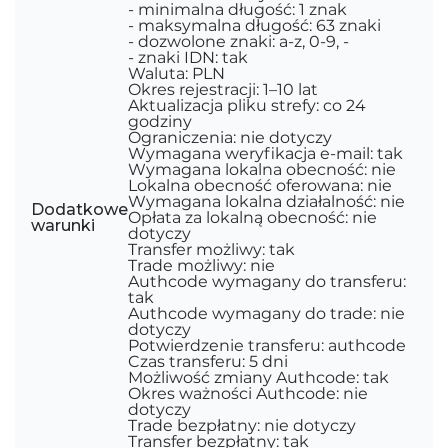
- minimalna długość: 1 znak
- maksymalna długość: 63 znaki
- dozwolone znaki: a-z, 0-9, -
- znaki IDN: tak
Waluta: PLN
Okres rejestracji: 1–10 lat
Aktualizacja pliku strefy: co 24
godziny
Ograniczenia: nie dotyczy
Wymagana weryfikacja e-mail: tak
Wymagana lokalna obecność: nie
Lokalna obecność oferowana: nie
Wymagana lokalna działalność: nie
Dodatkowe
Opłata za lokalną obecność: nie
warunki
dotyczy
Transfer możliwy: tak
Trade możliwy: nie
Authcode wymagany do transferu:
tak
Authcode wymagany do trade: nie
dotyczy
Potwierdzenie transferu: authcode
Czas transferu: 5 dni
Możliwość zmiany Authcode: tak
Okres ważności Authcode: nie
dotyczy
Trade bezpłatny: nie dotyczy
Transfer bezpłatny: tak