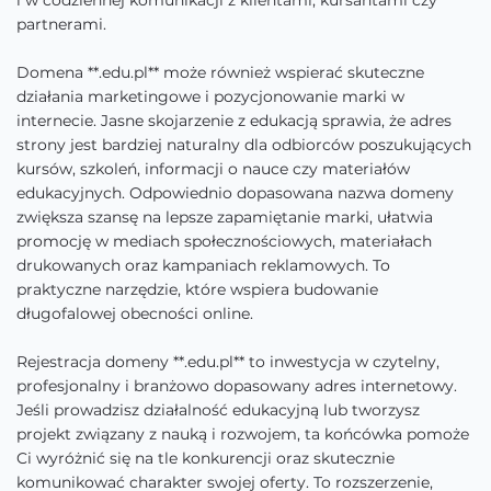
i w codziennej komunikacji z klientami, kursantami czy
partnerami.
Domena **.edu.pl** może również wspierać skuteczne
działania marketingowe i pozycjonowanie marki w
internecie. Jasne skojarzenie z edukacją sprawia, że adres
strony jest bardziej naturalny dla odbiorców poszukujących
kursów, szkoleń, informacji o nauce czy materiałów
edukacyjnych. Odpowiednio dopasowana nazwa domeny
zwiększa szansę na lepsze zapamiętanie marki, ułatwia
promocję w mediach społecznościowych, materiałach
drukowanych oraz kampaniach reklamowych. To
praktyczne narzędzie, które wspiera budowanie
długofalowej obecności online.
Rejestracja domeny **.edu.pl** to inwestycja w czytelny,
profesjonalny i branżowo dopasowany adres internetowy.
Jeśli prowadzisz działalność edukacyjną lub tworzysz
projekt związany z nauką i rozwojem, ta końcówka pomoże
Ci wyróżnić się na tle konkurencji oraz skutecznie
komunikować charakter swojej oferty. To rozszerzenie,