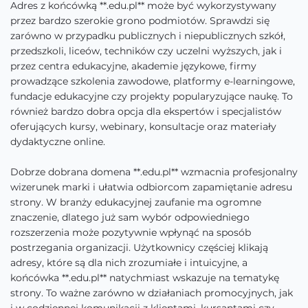
Adres z końcówką **.edu.pl** może być wykorzystywany
przez bardzo szerokie grono podmiotów. Sprawdzi się
zarówno w przypadku publicznych i niepublicznych szkół,
przedszkoli, liceów, techników czy uczelni wyższych, jak i
przez centra edukacyjne, akademie językowe, firmy
prowadzące szkolenia zawodowe, platformy e-learningowe,
fundacje edukacyjne czy projekty popularyzujące naukę. To
również bardzo dobra opcja dla ekspertów i specjalistów
oferujących kursy, webinary, konsultacje oraz materiały
dydaktyczne online.
Dobrze dobrana domena **.edu.pl** wzmacnia profesjonalny
wizerunek marki i ułatwia odbiorcom zapamiętanie adresu
strony. W branży edukacyjnej zaufanie ma ogromne
znaczenie, dlatego już sam wybór odpowiedniego
rozszerzenia może pozytywnie wpłynąć na sposób
postrzegania organizacji. Użytkownicy częściej klikają
adresy, które są dla nich zrozumiałe i intuicyjne, a
końcówka **.edu.pl** natychmiast wskazuje na tematykę
strony. To ważne zarówno w działaniach promocyjnych, jak