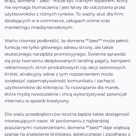
kraju, domena **.best** może być trafnym wyborem, który
nie wymaga tłumaczenia i jest łatwy do odczytania przez
użytkowników z różnych rynków. To ważny atut dla firm
działających w e-commerce, usługach online oraz
marketingu międzynarodowym.
Warto również podkreślić, że domena **.best** może pełnić
funkcję nie tylko głównego adresu strony, ale także
skutecznego narzędzia promocyjnego. Świetnie sprawdzi
się przy tworzeniu dedykowanych landing page’y, kampanii
reklamowych, stron produktowych czy akcji sezonowych.
Krótki, atrakcyjny adres z tym rozszerzeniem może
zwiększyć zapamiętywalność komunikatu i zachęcić
użytkowników do kliknięcia. To rozwiązanie dla marek,
które myślą nowocześnie i chcą wykorzystywać potencjał
internetu w sposób kreatywny.
Dla wielu przedsiębiorców istotna będzie także dostępność
interesujących nazw. W porównaniu z najbardziej
popularnymi rozszerzeniami, domena **.best** daje większą
szansę na znalezienie krótkiego, estetycznego i zgodnego z