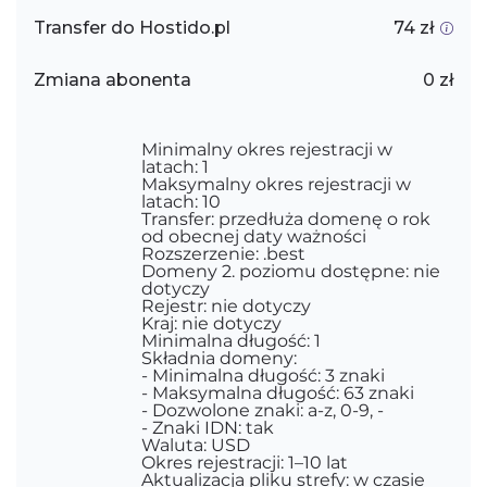
Transfer do Hostido.pl
74 zł
Zmiana abonenta
0 zł
Minimalny okres rejestracji w
latach: 1
Maksymalny okres rejestracji w
latach: 10
Transfer: przedłuża domenę o rok
od obecnej daty ważności
Rozszerzenie: .best
Domeny 2. poziomu dostępne: nie
dotyczy
Rejestr: nie dotyczy
Kraj: nie dotyczy
Minimalna długość: 1
Składnia domeny:
- Minimalna długość: 3 znaki
- Maksymalna długość: 63 znaki
- Dozwolone znaki: a-z, 0-9, -
- Znaki IDN: tak
Waluta: USD
Okres rejestracji: 1–10 lat
Aktualizacja pliku strefy: w czasie