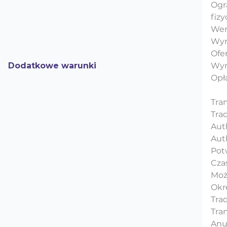
Ogr
fizy
Wer
Wym
Ofe
Dodatkowe warunki
Wym
Opł
Tran
Tra
Aut
Aut
Pot
Czas
Moż
Okr
Tra
Tran
Anu