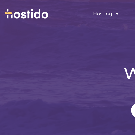
Hosting
W