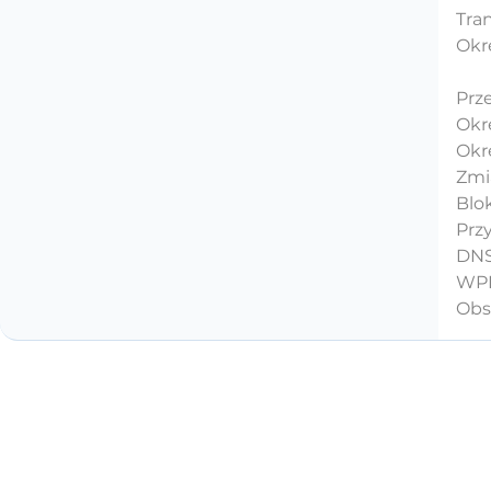
Tran
Okre
Prz
Okr
Okre
Zmi
Blo
Prz
DNS
WPP
Obs