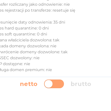
sfer rozliczany jako odnowienie: nie
s rejestracji po transferze: resetuje się
esunięcie daty odnowienia: 35 dni
es hard quarantine: 0 dni
s soft quarantine: 0 dni
ana właściciela dozwolona: tak
kada domeny dozwolona: nie
ywrócenie domeny dozwolone: tak
SEC dozwolony: nie
 dostępne: nie
ługa domen premium: nie
netto
brutto