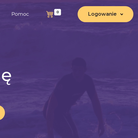
0
Pomoc
Logowanie
nę