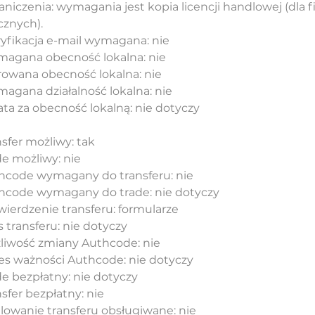
aniczenia: wymagania jest kopia licencji handlowej (dla 
cznych).
yfikacja e-mail wymagana: nie
agana obecność lokalna: nie
rowana obecność lokalna: nie
agana działalność lokalna: nie
ata za obecność lokalną: nie dotyczy
sfer możliwy: tak
de możliwy: nie
hcode wymagany do transferu: nie
hcode wymagany do trade: nie dotyczy
wierdzenie transferu: formularze
 transferu: nie dotyczy
liwość zmiany Authcode: nie
es ważności Authcode: nie dotyczy
de bezpłatny: nie dotyczy
sfer bezpłatny: nie
lowanie transferu obsługiwane: nie