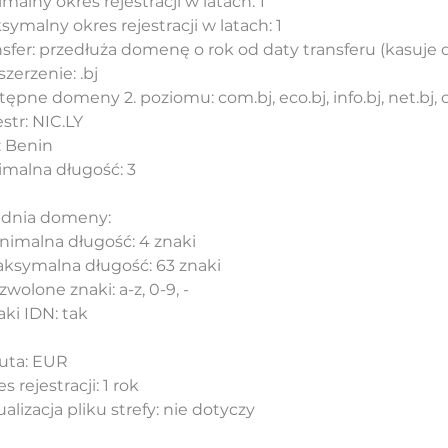
malny okres rejestracji w latach: 1
ymalny okres rejestracji w latach: 1
nsfer: przedłuża domenę o rok od daty transferu (kasuje
zerzenie: .bj
ępne domeny 2. poziomu: com.bj, eco.bj, info.bj, net.bj, o
str: NIC.LY
: Benin
imalna długość: 3
adnia domeny:
inimalna długość: 4 znaki
aksymalna długość: 63 znaki
zwolone znaki: a-z, 0-9, -
aki IDN: tak
uta: EUR
s rejestracji: 1 rok
alizacja pliku strefy: nie dotyczy