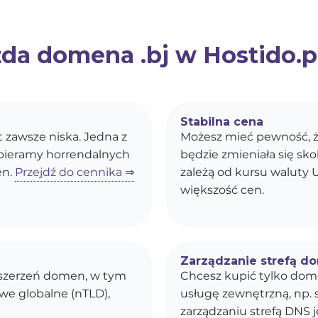
da domena .bj w Hostido.pl
Stabilna cena
st zawsze niska. Jedna z
Możesz mieć pewność, ż
obieramy horrendalnych
będzie zmieniała się s
en.
Przejdź do cennika ⇒
zależą od kursu waluty U
większość cen.
Zarządzanie strefą d
ozszerzeń domen, w tym
Chcesz kupić tylko dom
owe globalne (nTLD),
usługę zewnętrzną, np. 
zarządzaniu strefą DNS j