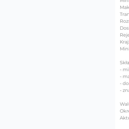
Mini
Maks
Tra
Rozs
Dost
Reje
Kraj
Min
Skł
- m
- m
- do
- zn
Wal
Okre
Aktu