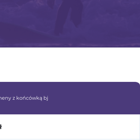
meny z końcówką bj
ł