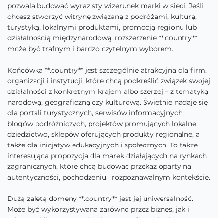
pozwala budować wyrazisty wizerunek marki w sieci. Jeśli
chcesz stworzyć witrynę związaną z podróżami, kulturą,
turystyką, lokalnymi produktami, promocją regionu lub
działalnością międzynarodową, rozszerzenie **.country**
może być trafnym i bardzo czytelnym wyborem.
Końcówka **.country** jest szczególnie atrakcyjna dla firm,
organizacji i instytucji, które chcą podkreślić związek swojej
działalności z konkretnym krajem albo szerzej – z tematyką
narodową, geograficzną czy kulturową. Świetnie nadaje się
dla portali turystycznych, serwisów informacyjnych,
blogów podróżniczych, projektów promujących lokalne
dziedzictwo, sklepów oferujących produkty regionalne, a
także dla inicjatyw edukacyjnych i społecznych. To także
interesująca propozycja dla marek działających na rynkach
zagranicznych, które chcą budować przekaz oparty na
autentyczności, pochodzeniu i rozpoznawalnym kontekście.
Dużą zaletą domeny **.country** jest jej uniwersalność.
Może być wykorzystywana zarówno przez biznes, jak i