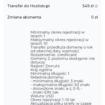
Transfer do Hostido.pl
549 zł
Zmiana abonenta
0 zł
Minimalny okres rejestracji w
latach: 1
Maksymalny okres rejestracji w
latach: 10
Transfer: przedłuża domenę o rok
od obecnej daty ważności
Rozszerzenie: .creditcard
Domeny 2. poziomu dostępne: nie
dotyczy
Rejestr: Donuts
Kraj: ogólna
Minimalna długość: 1
Składnia domeny:
- minimalna długość: 3 znaki
- maksymalna długość: 63 znaki
- dozwolone znaki: a-z, 0-9, -
- znaki IDN: tak
Waluta: USD
Okres rejestracji: 1–10 lat
Aktualizacja pliku strefy: w czasie