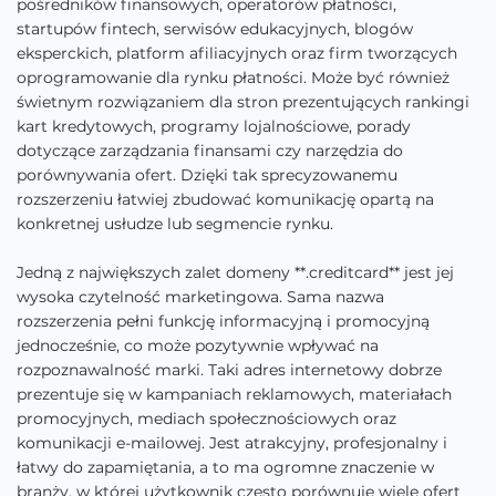
pośredników finansowych, operatorów płatności,
startupów fintech, serwisów edukacyjnych, blogów
eksperckich, platform afiliacyjnych oraz firm tworzących
oprogramowanie dla rynku płatności. Może być również
świetnym rozwiązaniem dla stron prezentujących rankingi
kart kredytowych, programy lojalnościowe, porady
dotyczące zarządzania finansami czy narzędzia do
porównywania ofert. Dzięki tak sprecyzowanemu
rozszerzeniu łatwiej zbudować komunikację opartą na
konkretnej usłudze lub segmencie rynku.
Jedną z największych zalet domeny **.creditcard** jest jej
wysoka czytelność marketingowa. Sama nazwa
rozszerzenia pełni funkcję informacyjną i promocyjną
jednocześnie, co może pozytywnie wpływać na
rozpoznawalność marki. Taki adres internetowy dobrze
prezentuje się w kampaniach reklamowych, materiałach
promocyjnych, mediach społecznościowych oraz
komunikacji e-mailowej. Jest atrakcyjny, profesjonalny i
łatwy do zapamiętania, a to ma ogromne znaczenie w
branży, w której użytkownik często porównuje wiele ofert