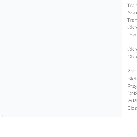
Tran
Anu
Tran
Okre
Prz
Okr
Okr
Zmi
Blo
Prz
DNS
WPP
Obs