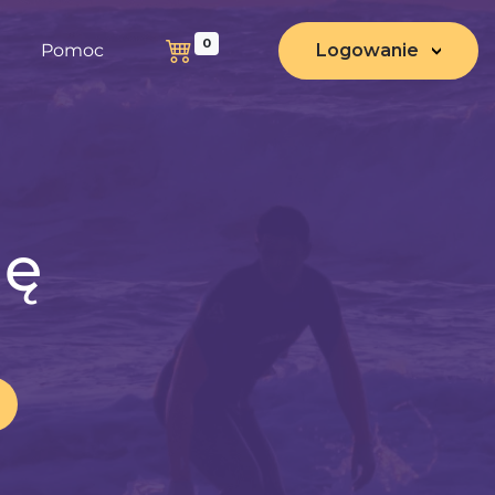
0
Pomoc
Logowanie
nę