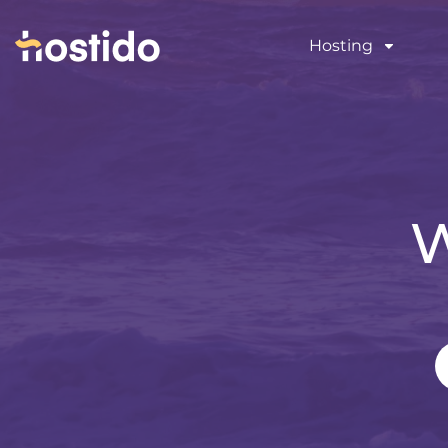
Hosting
W