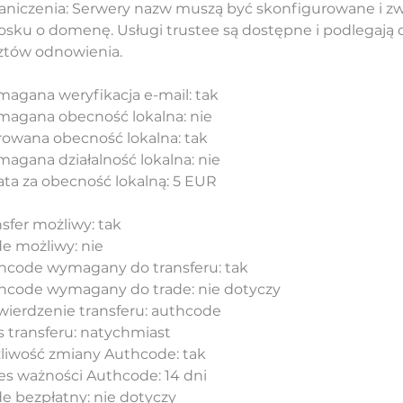
aniczenia: Serwery nazw muszą być skonfigurowane i z
osku o domenę. Usługi trustee są dostępne i podlegają
ztów odnowienia.
agana weryfikacja e-mail: tak
agana obecność lokalna: nie
rowana obecność lokalna: tak
agana działalność lokalna: nie
ata za obecność lokalną: 5 EUR
sfer możliwy: tak
de możliwy: nie
hcode wymagany do transferu: tak
hcode wymagany do trade: nie dotyczy
wierdzenie transferu: authcode
s transferu: natychmiast
liwość zmiany Authcode: tak
es ważności Authcode: 14 dni
de bezpłatny: nie dotyczy