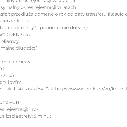
malny okres rejestracji w latach: 1
ymalny okres rejestracji w latach: 1
nsfer: przedłuża domenę o rok od daty transferu (kasuje
zerzenie: .de
tępne domeny 2. poziomu: nie dotyczy
estr: DENIC eG
j: Niemcy
imalna długość: 1
adnia domeny:
.: 1
ks.: 63
tery i cyfry
DN: tak. Lista znaków IDN: https://www.denic.de/en/know
uta: EUR
s rejestracji: 1 rok
alizacja strefy: 5 minut