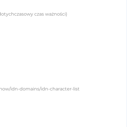
 dotychczasowy czas ważności)
-how/idn-domains/idn-character-list