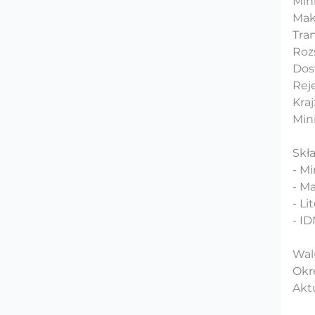
Mini
Maks
Tra
Rozs
Dos
Rej
Kra
Min
Skł
- Min
- Ma
- Li
- I
Wal
Okre
Aktu