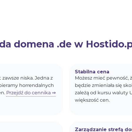
da domena .de w Hostido.pl
Stabilna cena
st zawsze niska. Jedna z
Możesz mieć pewność, ż
obieramy horrendalnych
będzie zmieniała się s
en.
Przejdź do cennika ⇒
zależą od kursu waluty U
większość cen.
Zarządzanie strefą d