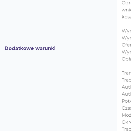
Ogr
wni
kos
Wym
Wym
Ofe
Dodatkowe warunki
Wym
Opł
Tran
Tra
Aut
Aut
Pot
Cza
Moż
Okr
Tra