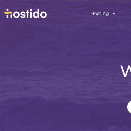
Hosting
W