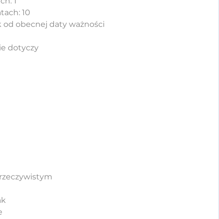
ch: 1
tach: 10
k od obecnej daty ważności
ie dotyczy
e rzeczywistym
ak
e