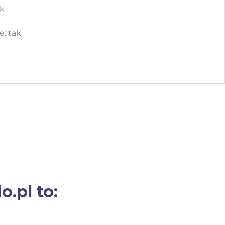
ak
: tak
.pl to: