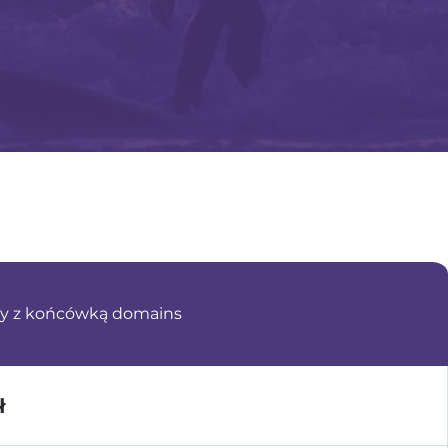
y z końcówką domains
ł