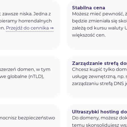
Stabilna cena
st zawsze niska. Jedna z
Możesz mieć pewność, ż
obieramy horrendalnych
będzie zmieniała się s
en.
Przejdź do cennika ⇒
zależą od kursu waluty U
większość cen.
Zarządzanie strefą d
ozszerzeń domen, w tym
Chcesz kupić tylko dom
owe globalne (nTLD),
usługę zewnętrzną, np. 
zarządzaniu strefą DNS j
Ultraszybki hosting d
zmocnisz bezpieczeństwo
Do domeny, możesz dok
temu skonsolidujesz wszy