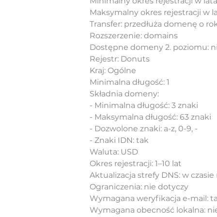
Minimalny okres rejestracji w lata
Maksymalny okres rejestracji w la
Transfer: przedłuża domenę o ro
Rozszerzenie: domains
Dostępne domeny 2. poziomu: n
Rejestr: Donuts
Kraj: Ogólne
Minimalna długość: 1
Składnia domeny:
- Minimalna długość: 3 znaki
- Maksymalna długość: 63 znaki
- Dozwolone znaki: a-z, 0-9, -
- Znaki IDN: tak
Waluta: USD
Okres rejestracji: 1–10 lat
Aktualizacja strefy DNS: w czasi
Ograniczenia: nie dotyczy
Wymagana weryfikacja e-mail: t
Wymagana obecność lokalna: ni