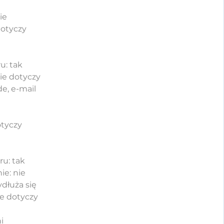
ie
dotyczy
u: tak
ie dotyczy
e, e-mail
otyczy
u: tak
ie: nie
ydłuża się
ie dotyczy
i