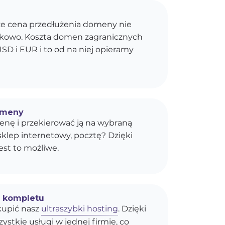
e cena przedłużenia domeny nie
kokowo. Koszta domen zagranicznych
SD i EUR i to od na niej opieramy
omeny
enę i przekierować ją na wybraną
sklep internetowy, pocztę? Dzięki
est to możliwe.
o kompletu
upić nasz
ultraszybki hosting
. Dzięki
stkie usługi w jednej firmie, co