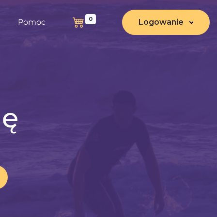
0
Pomoc
Logowanie
nę