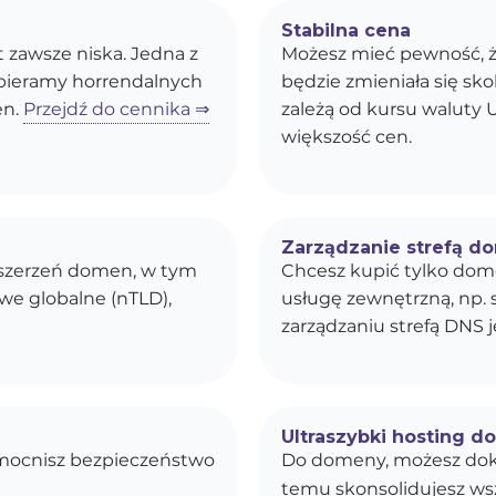
Stabilna cena
st zawsze niska. Jedna z
Możesz mieć pewność, ż
obieramy horrendalnych
będzie zmieniała się s
en.
Przejdź do cennika ⇒
zależą od kursu waluty U
większość cen.
Zarządzanie strefą d
ozszerzeń domen, w tym
Chcesz kupić tylko dom
owe globalne (nTLD),
usługę zewnętrzną, np. 
zarządzaniu strefą DNS j
Ultraszybki hosting d
zmocnisz bezpieczeństwo
Do domeny, możesz dok
temu skonsolidujesz wszy