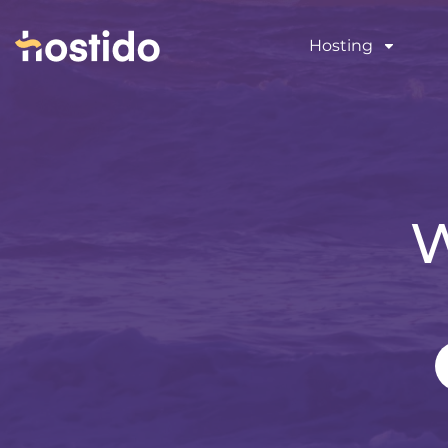
Hosting
W