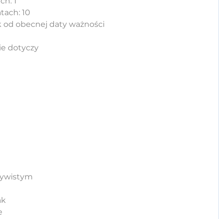
ch: 1
tach: 10
k od obecnej daty ważności
ie dotyczy
czywistym
ak
e