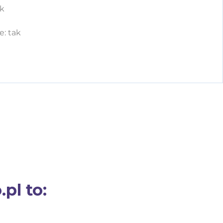
ak
: tak
pl to: