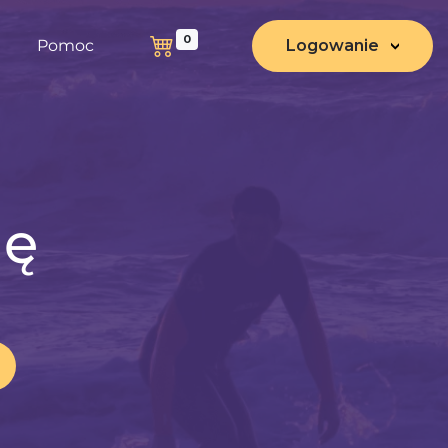
0
Pomoc
Logowanie
nę