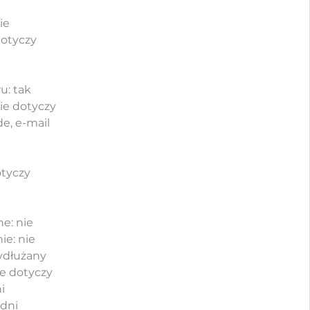
e
ie
dotyczy
u: tak
ie dotyczy
e, e-mail
otyczy
e: nie
ie: nie
wydłużany
ie dotyczy
i
 dni