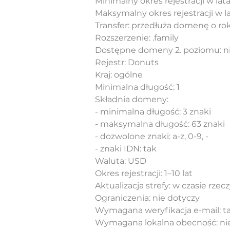
Minimalny okres rejestracji w lata
Maksymalny okres rejestracji w la
Transfer: przedłuża domenę o ro
Rozszerzenie: .family
Dostępne domeny 2. poziomu: n
Rejestr: Donuts
Kraj: ogólne
Minimalna długość: 1
Składnia domeny:
- minimalna długość: 3 znaki
- maksymalna długość: 63 znaki
- dozwolone znaki: a-z, 0-9, -
- znaki IDN: tak
Waluta: USD
Okres rejestracji: 1–10 lat
Aktualizacja strefy: w czasie rze
Ograniczenia: nie dotyczy
Wymagana weryfikacja e-mail: t
Wymagana lokalna obecność: ni