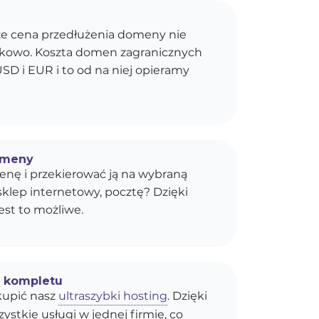
e cena przedłużenia domeny nie
kokowo. Koszta domen zagranicznych
SD i EUR i to od na niej opieramy
omeny
enę i przekierować ją na wybraną
sklep internetowy, pocztę? Dzięki
est to możliwe.
o kompletu
upić nasz
ultraszybki hosting
. Dzięki
stkie usługi w jednej firmie, co