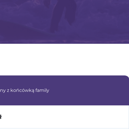
ny z końcówką family
ł