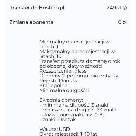
Transfer do Hostido.pl
249 zł
Zmiana abonenta
0 zł
Minimalny okres rejestracji w
latach: 1
Maksymalny okres rejestracji w
latach: 10
Transfer: przedłuża domenę o rok
od obecnej daty ważności
Rozszerzenie: .glass
Domeny 2. poziomu: nie dotyczy
Rejestr: Donuts
Kraj: ogólna
Minimalna długość: 1
Składnia domeny:
- minimalna długość: 3 znaki
- maksymalna długość: 63 znaki
- dozwolone znaki: a-z, 0-9, -
- znaki IDN: tak
Waluta: USD
Okres rejestracji: 1–10 lat