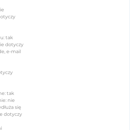
ie
dotyczy
u: tak
ie dotyczy
e, e-mail
otyczy
e: tak
ie: nie
ydłuża się
ie dotyczy
i