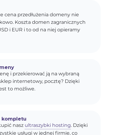
e cena przedłużenia domeny nie
kokowo. Koszta domen zagranicznych
SD i EUR i to od na niej opieramy
omeny
enę i przekierować ją na wybraną
sklep internetowy, pocztę? Dzięki
est to możliwe.
o kompletu
upić nasz
ultraszybki hosting
. Dzięki
stkie usługi w jednej firmie, co