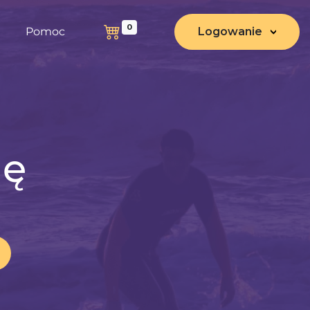
0
Pomoc
Logowanie
nę