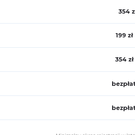
354 z
199 zł
354 z
bezpła
bezpła