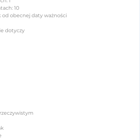
ch: 1
tach: 10
k od obecnej daty ważności
ie dotyczy
e rzeczywistym
ak
e