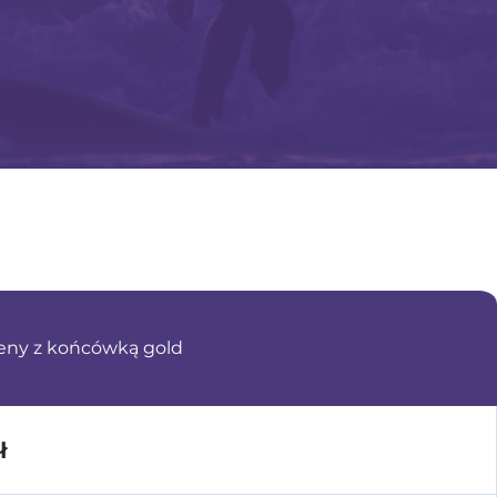
eny z końcówką gold
ł