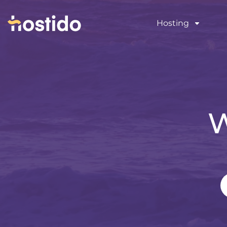
Hosting
W