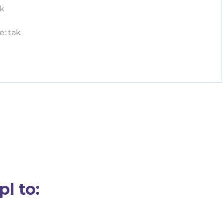
ak
: tak
l to: