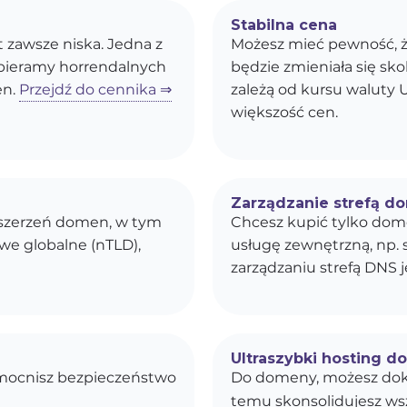
Stabilna cena
st zawsze niska. Jedna z
Możesz mieć pewność, ż
obieramy horrendalnych
będzie zmieniała się s
en.
Przejdź do cennika ⇒
zależą od kursu waluty U
większość cen.
Zarządzanie strefą d
ozszerzeń domen, w tym
Chcesz kupić tylko dom
owe globalne (nTLD),
usługę zewnętrzną, np. 
zarządzaniu strefą DNS j
Ultraszybki hosting d
zmocnisz bezpieczeństwo
Do domeny, możesz dok
temu skonsolidujesz wszy