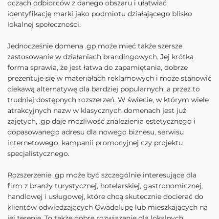
oczach odbiorców z danego obszaru i ułatwiać
identyfikację marki jako podmiotu działającego blisko
lokalnej społeczności.
Jednocześnie domena .gp może mieć także szersze
zastosowanie w działaniach brandingowych. Jej krótka
forma sprawia, że jest łatwa do zapamiętania, dobrze
prezentuje się w materiałach reklamowych i może stanowić
ciekawą alternatywę dla bardziej popularnych, a przez to
trudniej dostępnych rozszerzeń. W świecie, w którym wiele
atrakcyjnych nazw w klasycznych domenach jest już
zajętych, .gp daje możliwość znalezienia estetycznego i
dopasowanego adresu dla nowego biznesu, serwisu
internetowego, kampanii promocyjnej czy projektu
specjalistycznego.
Rozszerzenie .gp może być szczególnie interesujące dla
firm z branży turystycznej, hotelarskiej, gastronomicznej,
handlowej i usługowej, które chcą skutecznie docierać do
klientów odwiedzających Gwadelupę lub mieszkających na
jej terenie. To także dobre rozwiązanie dla lokalnych