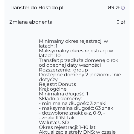
Transfer do Hostido.pl
89 zł
Zmiana abonenta
0 zł
Minimalny okres rejestracji w
latach: 1
Maksymalny okres rejestracji w
latach: 10
Transfer: przedłuża domenę o rok
od obecnej daty ważności
Rozszerzenie: .group
Dostępne domeny 2. poziomu: nie
dotyczy
Rejestr: Donuts
Kraj: ogólne
Minimalna długość: 1
Składnia domeny:
- minimalna długość: 3 znaki
- maksymalna długość: 63 znaki
- dozwolone znaki: a-z, 0-9, -
- znaki IDN: tak
Waluta: USD
Okres rejestracji: 1–10 lat
Aktualizacja strefy DNS: w czasie