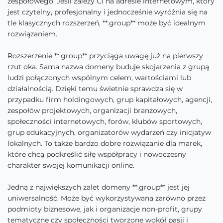
zespołowego. Jeśli zależy Ci na adresie internetowym, który
jest czytelny, profesjonalny i jednocześnie wyróżnia się na
tle klasycznych rozszerzeń, **.group** może być idealnym
rozwiązaniem.
Rozszerzenie **.group** przyciąga uwagę już na pierwszy
rzut oka. Sama nazwa domeny buduje skojarzenia z grupą
ludzi połączonych wspólnym celem, wartościami lub
działalnością. Dzięki temu świetnie sprawdza się w
przypadku firm holdingowych, grup kapitałowych, agencji,
zespołów projektowych, organizacji branżowych,
społeczności internetowych, forów, klubów sportowych,
grup edukacyjnych, organizatorów wydarzeń czy inicjatyw
lokalnych. To także bardzo dobre rozwiązanie dla marek,
które chcą podkreślić siłę współpracy i nowoczesny
charakter swojej komunikacji online.
Jedną z największych zalet domeny **.group** jest jej
uniwersalność. Może być wykorzystywana zarówno przez
podmioty biznesowe, jak i organizacje non-profit, grupy
tematyczne czy społeczności tworzone wokół pasji i