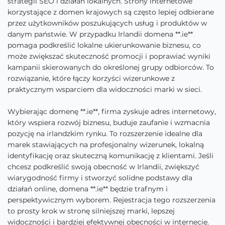
strategii SEO i działań lokalnych. Strony internetowe
korzystające z domen krajowych są często lepiej odbierane
przez użytkowników poszukujących usług i produktów w
danym państwie. W przypadku Irlandii domena **.ie**
pomaga podkreślić lokalne ukierunkowanie biznesu, co
może zwiększać skuteczność promocji i poprawiać wyniki
kampanii skierowanych do określonej grupy odbiorców. To
rozwiązanie, które łączy korzyści wizerunkowe z
praktycznym wsparciem dla widoczności marki w sieci.
Wybierając domenę **.ie**, firma zyskuje adres internetowy,
który wspiera rozwój biznesu, buduje zaufanie i wzmacnia
pozycję na irlandzkim rynku. To rozszerzenie idealne dla
marek stawiających na profesjonalny wizerunek, lokalną
identyfikację oraz skuteczną komunikację z klientami. Jeśli
chcesz podkreślić swoją obecność w Irlandii, zwiększyć
wiarygodność firmy i stworzyć solidne podstawy dla
działań online, domena **.ie** będzie trafnym i
perspektywicznym wyborem. Rejestracja tego rozszerzenia
to prosty krok w stronę silniejszej marki, lepszej
widoczności i bardziej efektywnej obecności w internecie.