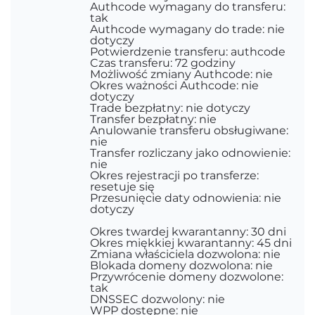
Authcode wymagany do transferu:
tak
Authcode wymagany do trade: nie
dotyczy
Potwierdzenie transferu: authcode
Czas transferu: 72 godziny
Możliwość zmiany Authcode: nie
Okres ważności Authcode: nie
dotyczy
Trade bezpłatny: nie dotyczy
Transfer bezpłatny: nie
Anulowanie transferu obsługiwane:
nie
Transfer rozliczany jako odnowienie:
nie
Okres rejestracji po transferze:
resetuje się
Przesunięcie daty odnowienia: nie
dotyczy
Okres twardej kwarantanny: 30 dni
Okres miękkiej kwarantanny: 45 dni
Zmiana właściciela dozwolona: nie
Blokada domeny dozwolona: nie
Przywrócenie domeny dozwolone:
tak
DNSSEC dozwolony: nie
WPP dostępne: nie