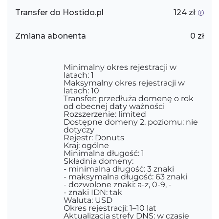
Transfer do Hostido.pl
124 zł
Zmiana abonenta
0 zł
Minimalny okres rejestracji w
latach: 1
Maksymalny okres rejestracji w
latach: 10
Transfer: przedłuża domenę o rok
od obecnej daty ważności
Rozszerzenie: limited
Dostępne domeny 2. poziomu: nie
dotyczy
Rejestr: Donuts
Kraj: ogólne
Minimalna długość: 1
Składnia domeny:
- minimalna długość: 3 znaki
- maksymalna długość: 63 znaki
- dozwolone znaki: a-z, 0-9, -
- znaki IDN: tak
Waluta: USD
Okres rejestracji: 1–10 lat
Aktualizacja strefy DNS: w czasie