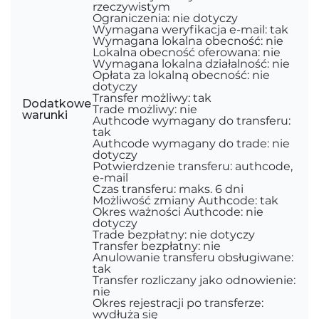
rzeczywistym
Ograniczenia: nie dotyczy
Wymagana weryfikacja e-mail: tak
Wymagana lokalna obecność: nie
Lokalna obecność oferowana: nie
Wymagana lokalna działalność: nie
Opłata za lokalną obecność: nie
dotyczy
Transfer możliwy: tak
Dodatkowe
Trade możliwy: nie
warunki
Authcode wymagany do transferu:
tak
Authcode wymagany do trade: nie
dotyczy
Potwierdzenie transferu: authcode,
e-mail
Czas transferu: maks. 6 dni
Możliwość zmiany Authcode: tak
Okres ważności Authcode: nie
dotyczy
Trade bezpłatny: nie dotyczy
Transfer bezpłatny: nie
Anulowanie transferu obsługiwane:
tak
Transfer rozliczany jako odnowienie:
nie
Okres rejestracji po transferze:
wydłuża się