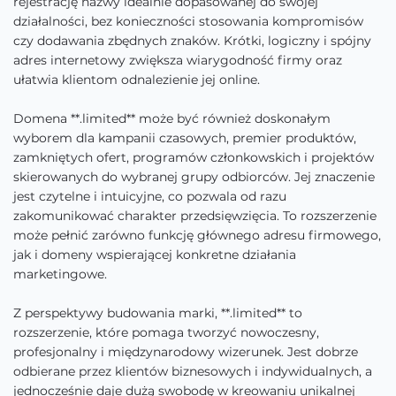
rejestrację nazwy idealnie dopasowanej do swojej
działalności, bez konieczności stosowania kompromisów
czy dodawania zbędnych znaków. Krótki, logiczny i spójny
adres internetowy zwiększa wiarygodność firmy oraz
ułatwia klientom odnalezienie jej online.
Domena **.limited** może być również doskonałym
wyborem dla kampanii czasowych, premier produktów,
zamkniętych ofert, programów członkowskich i projektów
skierowanych do wybranej grupy odbiorców. Jej znaczenie
jest czytelne i intuicyjne, co pozwala od razu
zakomunikować charakter przedsięwzięcia. To rozszerzenie
może pełnić zarówno funkcję głównego adresu firmowego,
jak i domeny wspierającej konkretne działania
marketingowe.
Z perspektywy budowania marki, **.limited** to
rozszerzenie, które pomaga tworzyć nowoczesny,
profesjonalny i międzynarodowy wizerunek. Jest dobrze
odbierane przez klientów biznesowych i indywidualnych, a
jednocześnie daje dużą swobodę w kreowaniu unikalnej