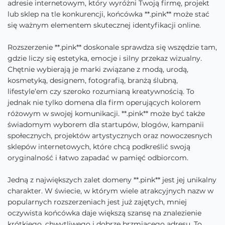
adresie internetowym, który wyróżni Twoją firmę, projekt
lub sklep na tle konkurencji, końcówka **.pink** może stać
się ważnym elementem skutecznej identyfikacji online.
Rozszerzenie **.pink** doskonale sprawdza się wszędzie tam,
gdzie liczy się estetyka, emocje i silny przekaz wizualny.
Chętnie wybierają je marki związane z modą, urodą,
kosmetyką, designem, fotografią, branżą ślubną,
lifestyle’em czy szeroko rozumianą kreatywnością. To
jednak nie tylko domena dla firm operujących kolorem
różowym w swojej komunikacji. **.pink** może być także
świadomym wyborem dla startupów, blogów, kampanii
społecznych, projektów artystycznych oraz nowoczesnych
sklepów internetowych, które chcą podkreślić swoją
oryginalność i łatwo zapadać w pamięć odbiorcom.
Jedną z największych zalet domeny **.pink** jest jej unikalny
charakter. W świecie, w którym wiele atrakcyjnych nazw w
popularnych rozszerzeniach jest już zajętych, mniej
oczywista końcówka daje większą szansę na znalezienie
krótkiego, chwytliwego i dobrze brzmiącego adresu. To