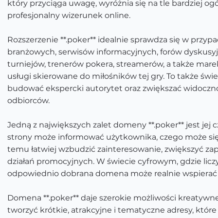
który przyciąga uwagę, wyróżnia się na tle bardziej o
profesjonalny wizerunek online.
Rozszerzenie **.poker** idealnie sprawdza się w przyp
branżowych, serwisów informacyjnych, forów dyskusyj
turniejów, trenerów pokera, streamerów, a także mare
usługi skierowane do miłośników tej gry. To także świe
budować ekspercki autorytet oraz zwiększać widocznoś
odbiorców.
Jedną z największych zalet domeny **.poker** jest jej 
strony może informować użytkownika, czego może się
temu łatwiej wzbudzić zainteresowanie, zwiększyć za
działań promocyjnych. W świecie cyfrowym, gdzie liczy
odpowiednio dobrana domena może realnie wspierać 
Domena **.poker** daje szerokie możliwości kreatyw
tworzyć krótkie, atrakcyjne i tematyczne adresy, któr