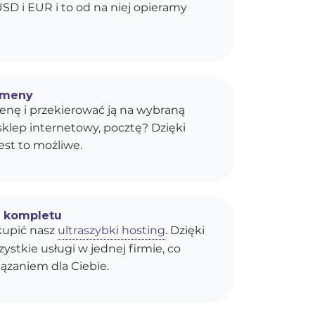
SD i EUR i to od na niej opieramy
omeny
enę i przekierować ją na wybraną
sklep internetowy, pocztę? Dzięki
est to możliwe.
o kompletu
upić nasz
ultraszybki hosting
. Dzięki
stkie usługi w jednej firmie, co
ązaniem dla Ciebie.