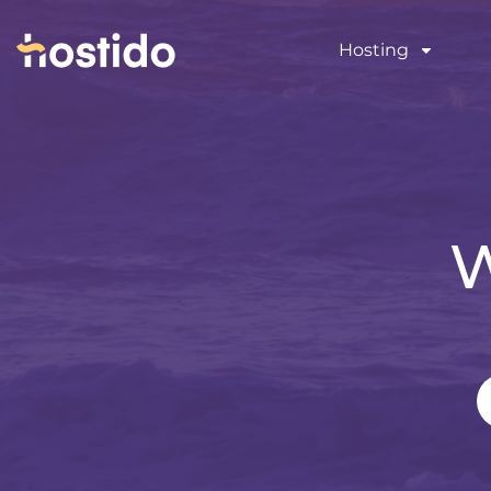
Hosting
W