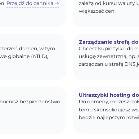
en.
Przejdź do cennika ⇒
zależą od kursu waluty U
większość cen.
Zarządzanie strefą d
ozszerzeń domen, w tym
Chcesz kupić tylko dom
owe globalne (nTLD),
usługę zewnętrzną, np. 
zarządzaniu strefą DNS j
Ultraszybki hosting d
zmocnisz bezpieczeństwo
Do domeny, możesz dok
temu skonsolidujesz wszy
będzie najlepszym rozwi