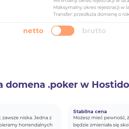
Minimalny okres rejestracji w lata
Maksymalny okres rejestracji w la
Transfer: przedłuża domenę o ro
netto
brutto
 domena .poker w Hostido.
Stabilna cena
st zawsze niska. Jedna z
Możesz mieć pewność, ż
obieramy horrendalnych
będzie zmieniała się s