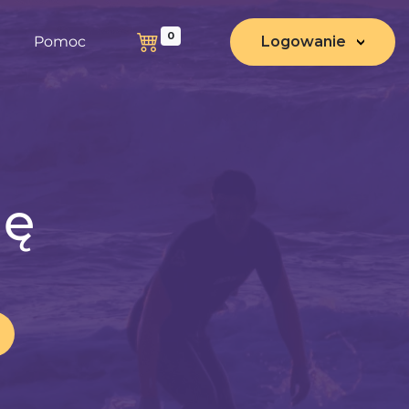
0
Pomoc
Logowanie
nę