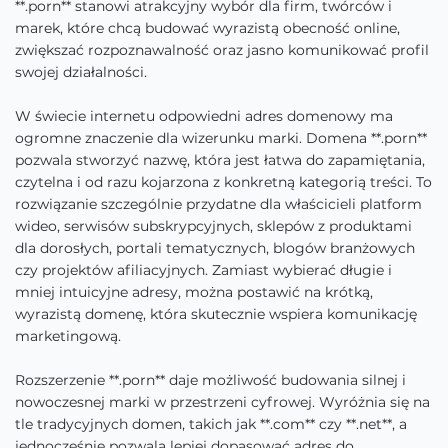
**.porn** stanowi atrakcyjny wybór dla firm, twórców i
marek, które chcą budować wyrazistą obecność online,
zwiększać rozpoznawalność oraz jasno komunikować profil
swojej działalności.
W świecie internetu odpowiedni adres domenowy ma
ogromne znaczenie dla wizerunku marki. Domena **.porn**
pozwala stworzyć nazwę, która jest łatwa do zapamiętania,
czytelna i od razu kojarzona z konkretną kategorią treści. To
rozwiązanie szczególnie przydatne dla właścicieli platform
wideo, serwisów subskrypcyjnych, sklepów z produktami
dla dorosłych, portali tematycznych, blogów branżowych
czy projektów afiliacyjnych. Zamiast wybierać długie i
mniej intuicyjne adresy, można postawić na krótką,
wyrazistą domenę, która skutecznie wspiera komunikację
marketingową.
Rozszerzenie **.porn** daje możliwość budowania silnej i
nowoczesnej marki w przestrzeni cyfrowej. Wyróżnia się na
tle tradycyjnych domen, takich jak **.com** czy **.net**, a
jednocześnie pozwala lepiej dopasować adres do