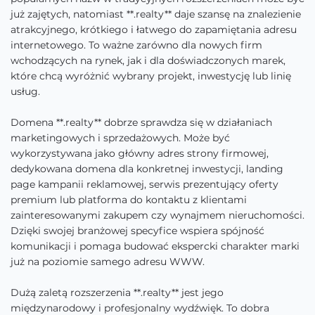
już zajętych, natomiast **.realty** daje szansę na znalezienie
atrakcyjnego, krótkiego i łatwego do zapamiętania adresu
internetowego. To ważne zarówno dla nowych firm
wchodzących na rynek, jak i dla doświadczonych marek,
które chcą wyróżnić wybrany projekt, inwestycję lub linię
usług.
Domena **.realty** dobrze sprawdza się w działaniach
marketingowych i sprzedażowych. Może być
wykorzystywana jako główny adres strony firmowej,
dedykowana domena dla konkretnej inwestycji, landing
page kampanii reklamowej, serwis prezentujący oferty
premium lub platforma do kontaktu z klientami
zainteresowanymi zakupem czy wynajmem nieruchomości.
Dzięki swojej branżowej specyfice wspiera spójność
komunikacji i pomaga budować ekspercki charakter marki
już na poziomie samego adresu WWW.
Dużą zaletą rozszerzenia **.realty** jest jego
międzynarodowy i profesjonalny wydźwięk. To dobra