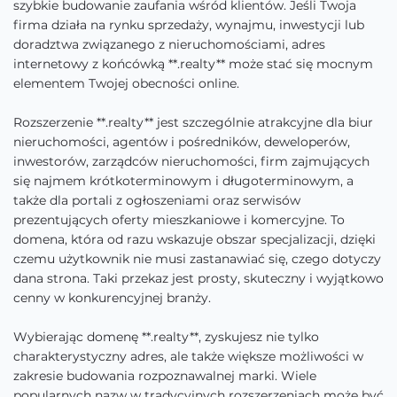
szybkie budowanie zaufania wśród klientów. Jeśli Twoja
firma działa na rynku sprzedaży, wynajmu, inwestycji lub
doradztwa związanego z nieruchomościami, adres
internetowy z końcówką **.realty** może stać się mocnym
elementem Twojej obecności online.
Rozszerzenie **.realty** jest szczególnie atrakcyjne dla biur
nieruchomości, agentów i pośredników, deweloperów,
inwestorów, zarządców nieruchomości, firm zajmujących
się najmem krótkoterminowym i długoterminowym, a
także dla portali z ogłoszeniami oraz serwisów
prezentujących oferty mieszkaniowe i komercyjne. To
domena, która od razu wskazuje obszar specjalizacji, dzięki
czemu użytkownik nie musi zastanawiać się, czego dotyczy
dana strona. Taki przekaz jest prosty, skuteczny i wyjątkowo
cenny w konkurencyjnej branży.
Wybierając domenę **.realty**, zyskujesz nie tylko
charakterystyczny adres, ale także większe możliwości w
zakresie budowania rozpoznawalnej marki. Wiele
popularnych nazw w tradycyjnych rozszerzeniach może być