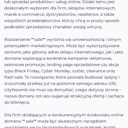
lub sprzedaż produktów i usług online. Dzięki temu jest
doskonałym wyborem dla firm, sklepów internetowych,
marek e-commerce, dystrybutorów, resellerów, a także
wszystkich przedsiębiorców, którzy chcą w prosty sposób
podkreślić sprzedażowy charakter swojej witryny.
Rozszerzenie **.sale** wyróżnia się uniwersalnością i silnym
potencjałem marketingowym. Może być wykorzystywane
zarówno jako główny adres sklepu internetowego, jak i jako
domena wspierająca konkretne kampanie reklamowe,
sezonowe promocje, landing page sprzedażowe czy akcje
typu Black Friday, Cyber Monday, outlet, clearance oraz
flash sale. To rozwiązanie, które pozwala budować spójny i
zrozumiały przekaz już na poziomie samego adresu URL.
Użytkownik nie musi się domyślać, czego dotyczy strona –
nazwa domeny od razu sugeruje atrakcyjną ofertę i zachęca
do kliknięcia.
Dla firm działających w konkurencyjnym środowisku online
domena **.sale** może być skutecznym narzędziem
wyróżnienia się na tle standardowych rozszerzeń. Krótki,