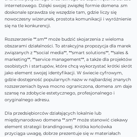
internetowego. Dzięki swojej zwięzłej formie domena .sm
doskonale sprawdza się wszędzie tam, gdzie liczy się
nowoczesny wizerunek, prostota komunikacji i wyróżnienie
się na tle konkurencji.
Rozszerzenie **.sm** może budzić skojarzenia z wieloma
obszarami działalności. To atrakcyjna propozycja dla marek
związanych z **social media**, **smart solutions**, **sales &
marketing**, **service management**, a także dla projektów
osobistych i startupów, które chcą wykorzystać krótki skrót
jako element swojej identyfikacji. W świecie cyfrowym,
gdzie dostępność popularnych nazw w najbardziej znanych
rozszerzeniach bywa mocno ograniczona, domena .sm daje
szansę na zdobycie estetycznego, profesjonalnego i
oryginalnego adresu.
Dla przedsiębiorców działających lokalnie lub
międzynarodowo domena **.sm** może stanowić ciekawy
element strategii brandingowej. Krótka końcówka
przyciąga uwagę, dobrze prezentuje się w materiałach