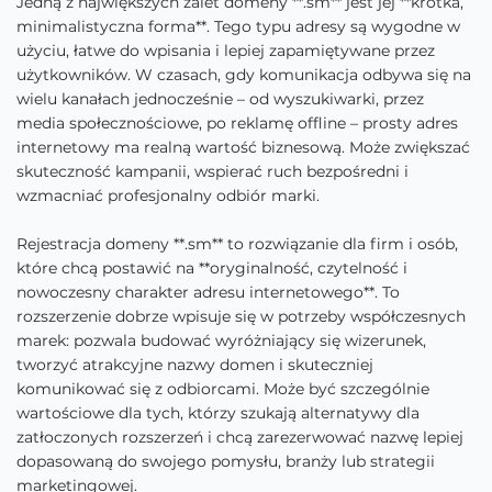
Jedną z największych zalet domeny **.sm** jest jej **krótka,
minimalistyczna forma**. Tego typu adresy są wygodne w
użyciu, łatwe do wpisania i lepiej zapamiętywane przez
użytkowników. W czasach, gdy komunikacja odbywa się na
wielu kanałach jednocześnie – od wyszukiwarki, przez
media społecznościowe, po reklamę offline – prosty adres
internetowy ma realną wartość biznesową. Może zwiększać
skuteczność kampanii, wspierać ruch bezpośredni i
wzmacniać profesjonalny odbiór marki.
Rejestracja domeny **.sm** to rozwiązanie dla firm i osób,
które chcą postawić na **oryginalność, czytelność i
nowoczesny charakter adresu internetowego**. To
rozszerzenie dobrze wpisuje się w potrzeby współczesnych
marek: pozwala budować wyróżniający się wizerunek,
tworzyć atrakcyjne nazwy domen i skuteczniej
komunikować się z odbiorcami. Może być szczególnie
wartościowe dla tych, którzy szukają alternatywy dla
zatłoczonych rozszerzeń i chcą zarezerwować nazwę lepiej
dopasowaną do swojego pomysłu, branży lub strategii
marketingowej.