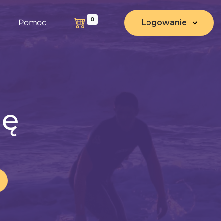
0
Pomoc
Logowanie
nę