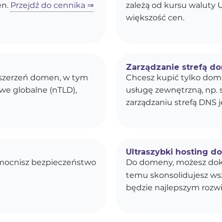
en.
Przejdź do cennika ⇒
zależą od kursu waluty U
większość cen.
Zarządzanie strefą d
ozszerzeń domen, w tym
Chcesz kupić tylko dom
owe globalne (nTLD),
usługę zewnętrzną, np. 
zarządzaniu strefą DNS j
Ultraszybki hosting d
zmocnisz bezpieczeństwo
Do domeny, możesz dok
temu skonsolidujesz wszy
będzie najlepszym rozwi