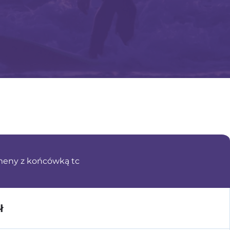
meny z końcówką tc
ł