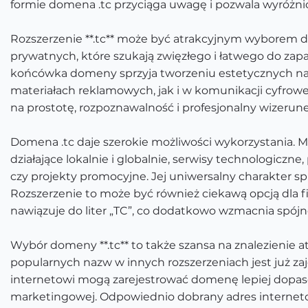
formie domena .tc przyciąga uwagę i pozwala wyróżnić
Rozszerzenie **.tc** może być atrakcyjnym wyborem dla
prywatnych, które szukają zwięzłego i łatwego do za
końcówka domeny sprzyja tworzeniu estetycznych naz
materiałach reklamowych, jak i w komunikacji cyfrowej
na prostotę, rozpoznawalność i profesjonalny wizerune
Domena .tc daje szerokie możliwości wykorzystania. 
działające lokalnie i globalnie, serwisy technologiczn
czy projekty promocyjne. Jej uniwersalny charakter sp
Rozszerzenie to może być również ciekawą opcją dla fi
nawiązuje do liter „TC”, co dodatkowo wzmacnia spójno
Wybór domeny **.tc** to także szansa na znalezienie 
popularnych nazw w innych rozszerzeniach jest już zaj
internetowi mogą zarejestrować domenę lepiej dopas
marketingowej. Odpowiednio dobrany adres interneto