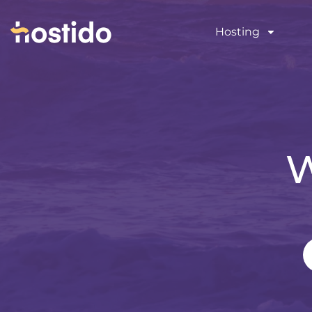
Hosting
W