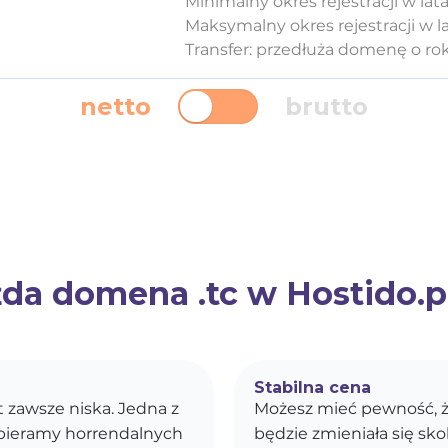
Minimalny okres rejestracji w lata
Maksymalny okres rejestracji w la
Transfer: przedłuża domenę o ro
netto
brutto
da domena .tc w Hostido.pl
Stabilna cena
st zawsze niska. Jedna z
Możesz mieć pewność, ż
obieramy horrendalnych
będzie zmieniała się s