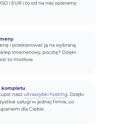
SD i EUR i to od na niej opieramy
omeny
enę i przekierować ją na wybraną
sklep internetowy, pocztę? Dzięki
est to możliwe.
o kompletu
upić nasz
ultraszybki hosting
. Dzięki
stkie usługi w jednej firmie, co
ązaniem dla Ciebie.