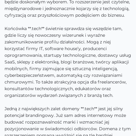
będzie doskonałym wyborem. To rozszerzenie jest czytelne,
międzynarodowe i jednoznacznie kojarzy się z technologią,
cyfryzacją oraz przyszłościowym podejściem do biznesu.
Końcówka **.tech** świetnie sprawdza się wszędzie tam,
gdzie liczy się nowoczesny wizerunek i wyraźne
zakomunikowanie profilu działalności. Mogą z niej
korzystać firmy IT, software house’y, producenci
oprogramowania, startupy technologiczne, dostawcy usług
SaaS, sklepy z elektroniką, blogi branżowe, twórcy aplikacji
mobilnych, firmy zajmujące się sztuczną inteligencją,
cyberbezpieczeństwem, automatyką czy rozwiązaniami
chmurowymi. To także atrakcyjna opcja dla freelancerów,
konsultantów technologicznych, edukatorów oraz
organizatorów wydarzeń związanych z branżą tech.
Jedną z największych zalet domeny **.tech** jest jej silny
potencjał brandingowy. Już sam adres internetowy może
budować rozpoznawalność marki i wzmacniać jej
pozycjonowanie w świadomości odbiorców. Domena z tym
rozszerzeniem pomaga wyróżnić się na tle bardziej