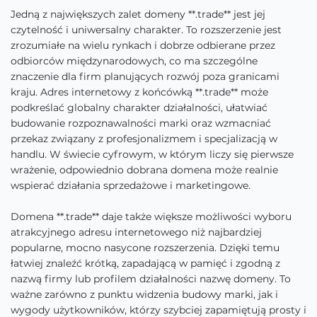
Jedną z największych zalet domeny **.trade** jest jej
czytelność i uniwersalny charakter. To rozszerzenie jest
zrozumiałe na wielu rynkach i dobrze odbierane przez
odbiorców międzynarodowych, co ma szczególne
znaczenie dla firm planujących rozwój poza granicami
kraju. Adres internetowy z końcówką **.trade** może
podkreślać globalny charakter działalności, ułatwiać
budowanie rozpoznawalności marki oraz wzmacniać
przekaz związany z profesjonalizmem i specjalizacją w
handlu. W świecie cyfrowym, w którym liczy się pierwsze
wrażenie, odpowiednio dobrana domena może realnie
wspierać działania sprzedażowe i marketingowe.
Domena **.trade** daje także większe możliwości wyboru
atrakcyjnego adresu internetowego niż najbardziej
popularne, mocno nasycone rozszerzenia. Dzięki temu
łatwiej znaleźć krótką, zapadającą w pamięć i zgodną z
nazwą firmy lub profilem działalności nazwę domeny. To
ważne zarówno z punktu widzenia budowy marki, jak i
wygody użytkowników, którzy szybciej zapamiętują prosty i