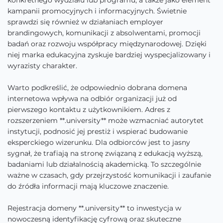
konkretnego wydziału lub programu, a także jako element
kampanii promocyjnych i informacyjnych. Świetnie
sprawdzi się również w działaniach employer
brandingowych, komunikacji z absolwentami, promocji
badań oraz rozwoju współpracy międzynarodowej. Dzięki
niej marka edukacyjna zyskuje bardziej wyspecjalizowany i
wyrazisty charakter.
Warto podkreślić, że odpowiednio dobrana domena
internetowa wpływa na odbiór organizacji już od
pierwszego kontaktu z użytkownikiem. Adres z
rozszerzeniem **.university** może wzmacniać autorytet
instytucji, podnosić jej prestiż i wspierać budowanie
eksperckiego wizerunku. Dla odbiorców jest to jasny
sygnał, że trafiają na stronę związaną z edukacją wyższą,
badaniami lub działalnością akademicką. To szczególnie
ważne w czasach, gdy przejrzystość komunikacji i zaufanie
do źródła informacji mają kluczowe znaczenie.
Rejestracja domeny **.university** to inwestycja w
nowoczesną identyfikację cyfrową oraz skuteczne