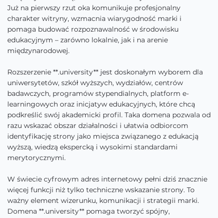
Już na pierwszy rzut oka komunikuje profesjonalny
charakter witryny, wzmacnia wiarygodność marki i
pomaga budować rozpoznawalność w środowisku
edukacyjnym – zarówno lokalnie, jak i na arenie
międzynarodowej.
Rozszerzenie **.university** jest doskonałym wyborem dla
uniwersytetów, szkół wyższych, wydziałów, centrów
badawczych, programów stypendialnych, platform e-
learningowych oraz inicjatyw edukacyjnych, które chcą
podkreślić swój akademicki profil. Taka domena pozwala od
razu wskazać obszar działalności i ułatwia odbiorcom
identyfikację strony jako miejsca związanego z edukacją
wyższą, wiedzą ekspercką i wysokimi standardami
merytorycznymi.
W świecie cyfrowym adres internetowy pełni dziś znacznie
więcej funkcji niż tylko techniczne wskazanie strony. To
ważny element wizerunku, komunikacji i strategii marki.
Domena **.university** pomaga tworzyć spójny,