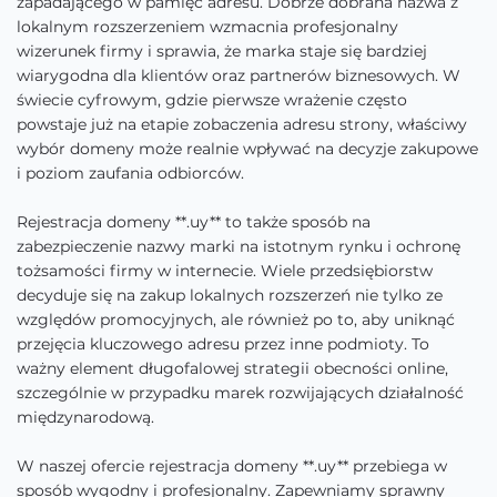
zapadającego w pamięć adresu. Dobrze dobrana nazwa z
lokalnym rozszerzeniem wzmacnia profesjonalny
wizerunek firmy i sprawia, że marka staje się bardziej
wiarygodna dla klientów oraz partnerów biznesowych. W
świecie cyfrowym, gdzie pierwsze wrażenie często
powstaje już na etapie zobaczenia adresu strony, właściwy
wybór domeny może realnie wpływać na decyzje zakupowe
i poziom zaufania odbiorców.
Rejestracja domeny **.uy** to także sposób na
zabezpieczenie nazwy marki na istotnym rynku i ochronę
tożsamości firmy w internecie. Wiele przedsiębiorstw
decyduje się na zakup lokalnych rozszerzeń nie tylko ze
względów promocyjnych, ale również po to, aby uniknąć
przejęcia kluczowego adresu przez inne podmioty. To
ważny element długofalowej strategii obecności online,
szczególnie w przypadku marek rozwijających działalność
międzynarodową.
W naszej ofercie rejestracja domeny **.uy** przebiega w
sposób wygodny i profesjonalny. Zapewniamy sprawny