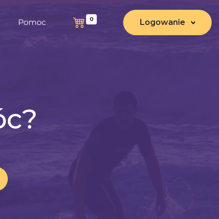
0
Pomoc
Logowanie
óc?