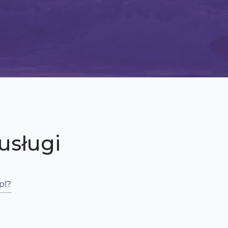
usługi
pl?