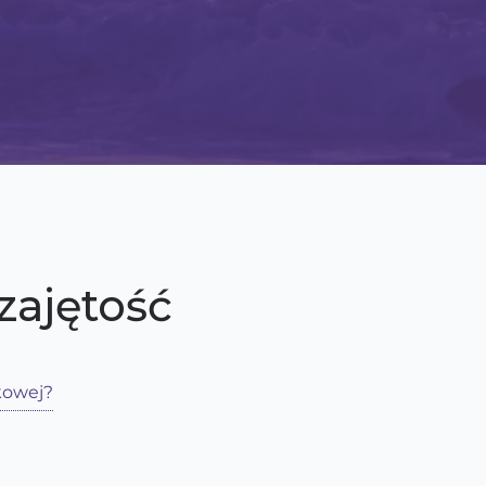
zajętość
kowej?