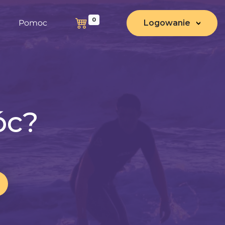
0
Pomoc
Logowanie
óc?