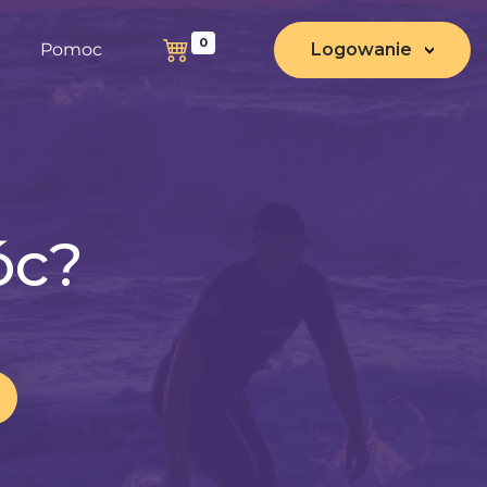
0
Pomoc
Logowanie
óc?