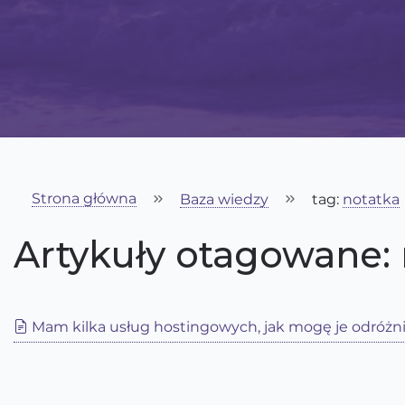
Strona główna
Baza wiedzy
tag:
notatka
Artykuły otagowane:
Mam kilka usług hostingowych, jak mogę je odróżn