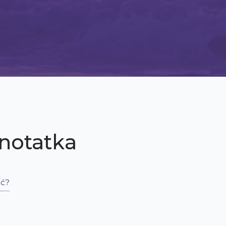
 notatka
ić?