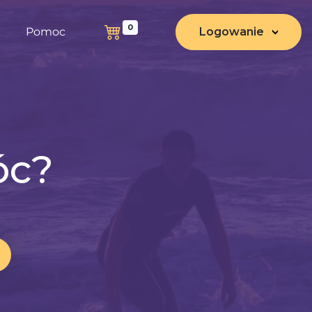
0
Pomoc
Logowanie
óc?