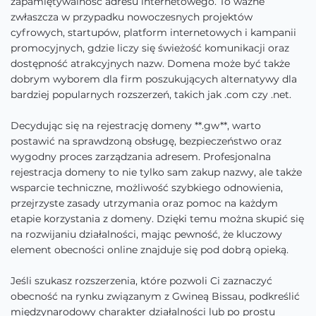
zapamiętywalność adresu internetowego. To ważne
zwłaszcza w przypadku nowoczesnych projektów
cyfrowych, startupów, platform internetowych i kampanii
promocyjnych, gdzie liczy się świeżość komunikacji oraz
dostępność atrakcyjnych nazw. Domena może być także
dobrym wyborem dla firm poszukujących alternatywy dla
bardziej popularnych rozszerzeń, takich jak .com czy .net.
Decydując się na rejestrację domeny **.gw**, warto
postawić na sprawdzoną obsługę, bezpieczeństwo oraz
wygodny proces zarządzania adresem. Profesjonalna
rejestracja domeny to nie tylko sam zakup nazwy, ale także
wsparcie techniczne, możliwość szybkiego odnowienia,
przejrzyste zasady utrzymania oraz pomoc na każdym
etapie korzystania z domeny. Dzięki temu można skupić się
na rozwijaniu działalności, mając pewność, że kluczowy
element obecności online znajduje się pod dobrą opieką.
Jeśli szukasz rozszerzenia, które pozwoli Ci zaznaczyć
obecność na rynku związanym z Gwineą Bissau, podkreślić
międzynarodowy charakter działalności lub po prostu