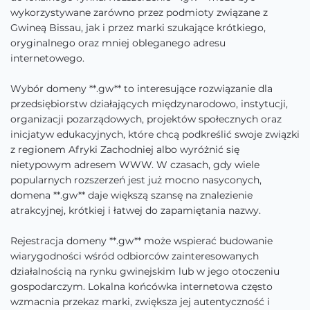
wykorzystywane zarówno przez podmioty związane z
Gwineą Bissau, jak i przez marki szukające krótkiego,
oryginalnego oraz mniej obleganego adresu
internetowego.
Wybór domeny **.gw** to interesujące rozwiązanie dla
przedsiębiorstw działających międzynarodowo, instytucji,
organizacji pozarządowych, projektów społecznych oraz
inicjatyw edukacyjnych, które chcą podkreślić swoje związki
z regionem Afryki Zachodniej albo wyróżnić się
nietypowym adresem WWW. W czasach, gdy wiele
popularnych rozszerzeń jest już mocno nasyconych,
domena **.gw** daje większą szansę na znalezienie
atrakcyjnej, krótkiej i łatwej do zapamiętania nazwy.
Rejestracja domeny **.gw** może wspierać budowanie
wiarygodności wśród odbiorców zainteresowanych
działalnością na rynku gwinejskim lub w jego otoczeniu
gospodarczym. Lokalna końcówka internetowa często
wzmacnia przekaz marki, zwiększa jej autentyczność i