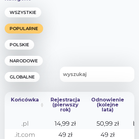
Końcówka
Rejestracja
Odnowienie
(pierwszy
(kolejne
rok)
lata)
Końcówka
Rejestracja
Odnowienie
.pl
14,99 zł
50,99 zł
b
(pierwszy
(kolejne
rok)
lata)
.it.com
49 zł
49 zł