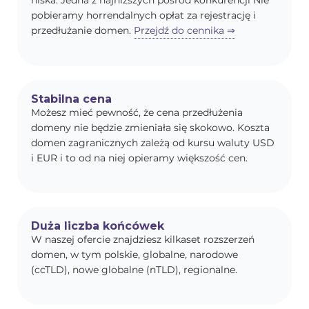
niska. Jedna z najniższych pośród konkurencji Nie
pobieramy horrendalnych opłat za rejestrację i
przedłużanie domen.
Przejdź do cennika ⇒
Stabilna cena
Możesz mieć pewność, że cena przedłużenia
domeny nie będzie zmieniała się skokowo. Koszta
domen zagranicznych zależą od kursu waluty USD
i EUR i to od na niej opieramy większość cen.
Duża liczba końcówek
W naszej ofercie znajdziesz kilkaset rozszerzeń
domen, w tym polskie, globalne, narodowe
(ccTLD), nowe globalne (nTLD), regionalne.