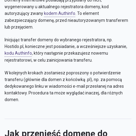
Domeny internetowe posiadają przypisany do nich,
wygenerowany u aktualnego rejestratora domeny, kod
autoryzujący zwany
kodem Authinfo
. To element
zabezpieczający domenę, przed nieautoryzowanym transferem
lub przejęciem.
Inicjując transfer domeny do wybranego rejestratora, np.
Hostido.pl, konieczne jest posiadanie, a wcześniejsze uzyskanie,
kodu Authinfo
, który następnie przekazujesz nowemu
rejestratorowi, w celu zainicjowania transferu.
W kolejnych krokach zostaniesz poproszony o potwierdzenie
transferu (głównie dla domen z końcówką .pl), np. za pomocą
dedykowanego linku w wiadomości e-mail przesłanej na adres
kontaktowy. Procedura ta może wyglądać inaczej, dla różnych
domen.
Jak przenieść domenę do