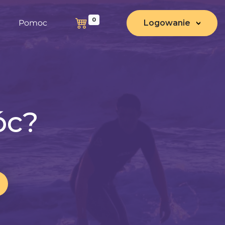
0
Pomoc
Logowanie
óc?