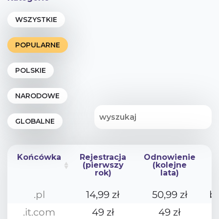
Końcówka
Rejestracja
Odnowienie
(pierwszy
(kolejne
rok)
lata)
Końcówka
Rejestracja
Odnowienie
.pl
14,99 zł
50,99 zł
b
(pierwszy
(kolejne
rok)
lata)
.it.com
49 zł
49 zł