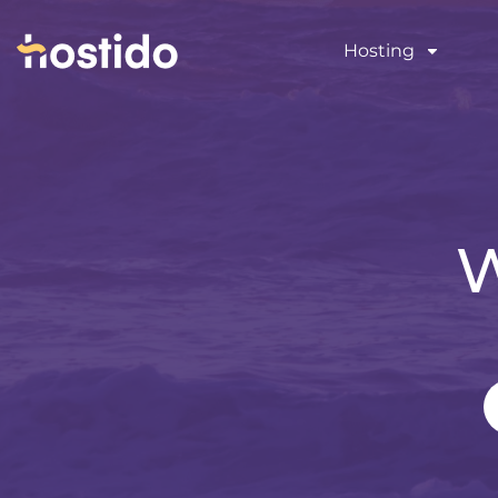
Hosting
W