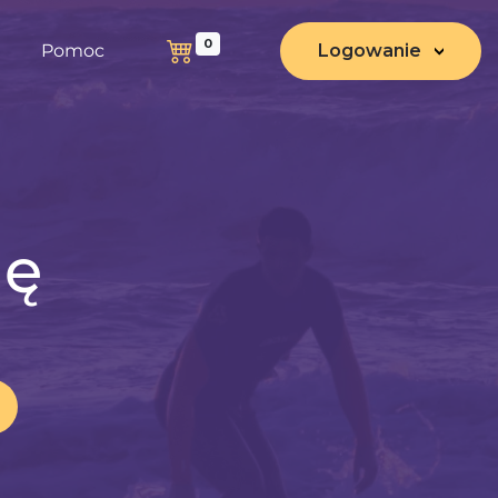
0
Pomoc
Logowanie
nę