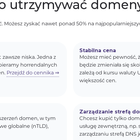
o utrzymywać domeny
. Możesz zyskać nawet ponad 50% na najpopularniejszyc
Stabilna cena
st zawsze niska. Jedna z
Możesz mieć pewność, ż
obieramy horrendalnych
będzie zmieniała się s
en.
Przejdź do cennika ⇒
zależą od kursu waluty U
większość cen.
Zarządzanie strefą d
ozszerzeń domen, w tym
Chcesz kupić tylko dom
owe globalne (nTLD),
usługę zewnętrzną, np. 
zarządzaniu strefą DNS j