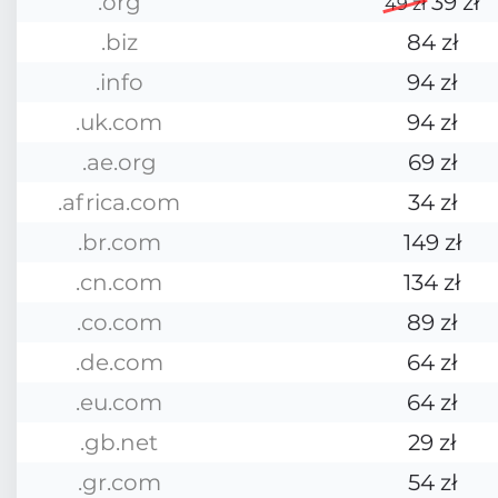
.org
39 zł
49 zł
.biz
84 zł
.info
94 zł
.uk.com
94 zł
.ae.org
69 zł
.africa.com
34 zł
.br.com
149 zł
.cn.com
134 zł
.co.com
89 zł
.de.com
64 zł
.eu.com
64 zł
.gb.net
29 zł
.gr.com
54 zł