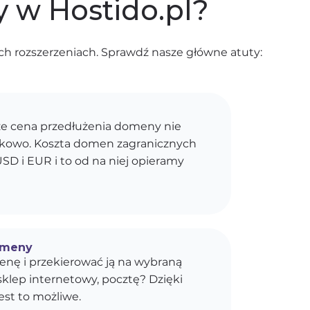
 w Hostido.pl?
h rozszerzeniach. Sprawdź nasze główne atuty:
e cena przedłużenia domeny nie
kokowo. Koszta domen zagranicznych
SD i EUR i to od na niej opieramy
omeny
enę i przekierować ją na wybraną
sklep internetowy, pocztę? Dzięki
est to możliwe.