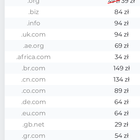
.org
39 zł
49 zł
.biz
84 zł
.info
94 zł
.uk.com
94 zł
.ae.org
69 zł
.africa.com
34 zł
.br.com
149 zł
.cn.com
134 zł
.co.com
89 zł
.de.com
64 zł
.eu.com
64 zł
.gb.net
29 zł
.gr.com
54 zł