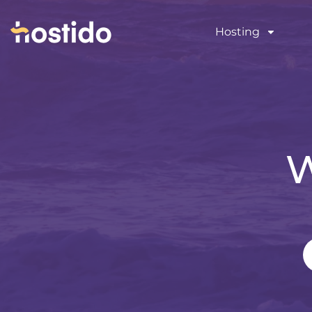
Hosting
W