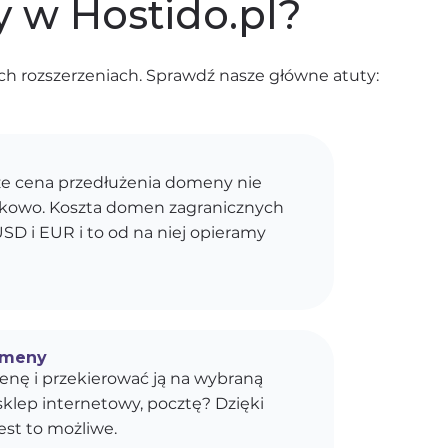
 w Hostido.pl?
h rozszerzeniach. Sprawdź nasze główne atuty:
e cena przedłużenia domeny nie
kokowo. Koszta domen zagranicznych
SD i EUR i to od na niej opieramy
omeny
enę i przekierować ją na wybraną
sklep internetowy, pocztę? Dzięki
est to możliwe.