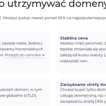
o utrzymywać domeny
. Możesz zyskać nawet ponad 50% na najpopularniejszyc
Stabilna cena
st zawsze niska. Jedna z
Możesz mieć pewność, ż
obieramy horrendalnych
będzie zmieniała się s
en.
Przejdź do cennika ⇒
zależą od kursu waluty U
większość cen.
Zarządzanie strefą d
ozszerzeń domen, w tym
Chcesz kupić tylko dom
owe globalne (nTLD),
usługę zewnętrzną, np. 
zarządzaniu strefą DNS j