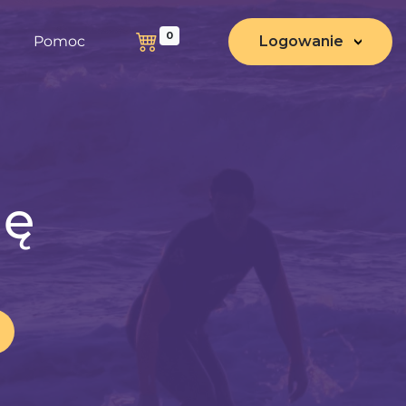
0
Pomoc
Logowanie
nę