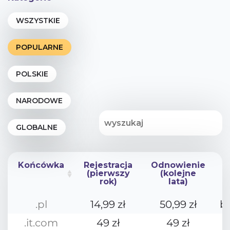
Końcówka
Rejestracja
Odnowienie
(pierwszy
(kolejne
rok)
lata)
Końcówka
Rejestracja
Odnowienie
.pl
14,99 zł
50,99 zł
b
(pierwszy
(kolejne
rok)
lata)
.it.com
49 zł
49 zł