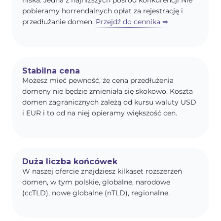
niska. Jedna z najniższych pośród konkurencji Nie
pobieramy horrendalnych opłat za rejestrację i
przedłużanie domen.
Przejdź do cennika ⇒
Stabilna cena
Możesz mieć pewność, że cena przedłużenia
domeny nie będzie zmieniała się skokowo. Koszta
domen zagranicznych zależą od kursu waluty USD
i EUR i to od na niej opieramy większość cen.
Duża liczba końcówek
W naszej ofercie znajdziesz kilkaset rozszerzeń
domen, w tym polskie, globalne, narodowe
(ccTLD), nowe globalne (nTLD), regionalne.