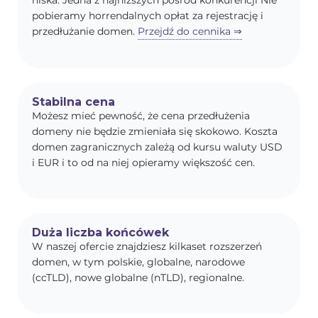
niska. Jedna z najniższych pośród konkurencji Nie
pobieramy horrendalnych opłat za rejestrację i
przedłużanie domen.
Przejdź do cennika ⇒
Stabilna cena
Możesz mieć pewność, że cena przedłużenia
domeny nie będzie zmieniała się skokowo. Koszta
domen zagranicznych zależą od kursu waluty USD
i EUR i to od na niej opieramy większość cen.
Duża liczba końcówek
W naszej ofercie znajdziesz kilkaset rozszerzeń
domen, w tym polskie, globalne, narodowe
(ccTLD), nowe globalne (nTLD), regionalne.