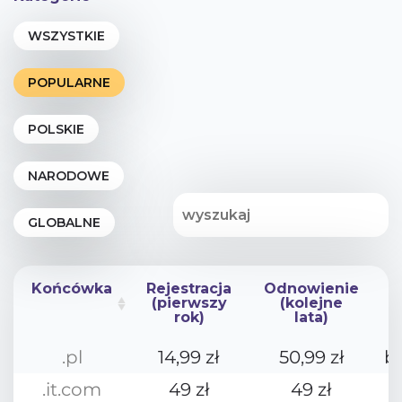
Końcówka
Rejestracja
Odnowienie
(pierwszy
(kolejne
rok)
lata)
Końcówka
Rejestracja
Odnowienie
.pl
14,99 zł
50,99 zł
b
(pierwszy
(kolejne
rok)
lata)
.it.com
49 zł
49 zł