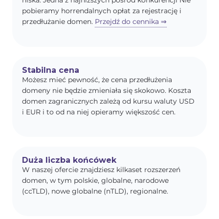
niska. Jedna z najniższych pośród konkurencji Nie
pobieramy horrendalnych opłat za rejestrację i
przedłużanie domen.
Przejdź do cennika ⇒
Stabilna cena
Możesz mieć pewność, że cena przedłużenia
domeny nie będzie zmieniała się skokowo. Koszta
domen zagranicznych zależą od kursu waluty USD
i EUR i to od na niej opieramy większość cen.
Duża liczba końcówek
W naszej ofercie znajdziesz kilkaset rozszerzeń
domen, w tym polskie, globalne, narodowe
(ccTLD), nowe globalne (nTLD), regionalne.