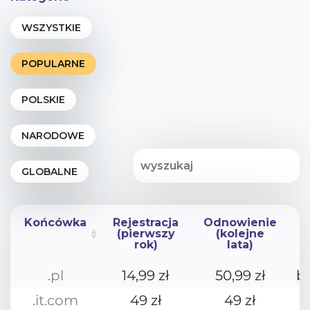
Końcówka
Rejestracja
Odnowienie
(pierwszy
(kolejne
rok)
lata)
Końcówka
Rejestracja
Odnowienie
.pl
14,99 zł
50,99 zł
b
(pierwszy
(kolejne
rok)
lata)
.it.com
49 zł
49 zł