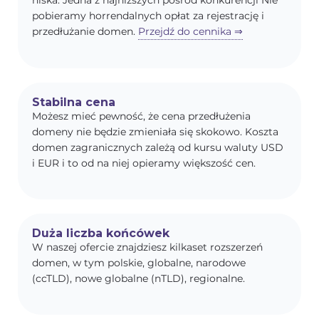
niska. Jedna z najniższych pośród konkurencji Nie
pobieramy horrendalnych opłat za rejestrację i
przedłużanie domen.
Przejdź do cennika ⇒
Stabilna cena
Możesz mieć pewność, że cena przedłużenia
domeny nie będzie zmieniała się skokowo. Koszta
domen zagranicznych zależą od kursu waluty USD
i EUR i to od na niej opieramy większość cen.
Duża liczba końcówek
W naszej ofercie znajdziesz kilkaset rozszerzeń
domen, w tym polskie, globalne, narodowe
(ccTLD), nowe globalne (nTLD), regionalne.