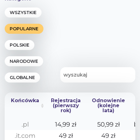
Końcówka
Rejestracja
Odnowienie
(pierwszy
(kolejne
rok)
lata)
Końcówka
Rejestracja
Odnowienie
.pl
14,99 zł
50,99 zł
b
(pierwszy
(kolejne
rok)
lata)
.it.com
49 zł
49 zł