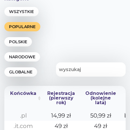
Końcówka
Rejestracja
Odnowienie
(pierwszy
(kolejne
rok)
lata)
Końcówka
Rejestracja
Odnowienie
.pl
14,99 zł
50,99 zł
b
(pierwszy
(kolejne
rok)
lata)
.it.com
49 zł
49 zł