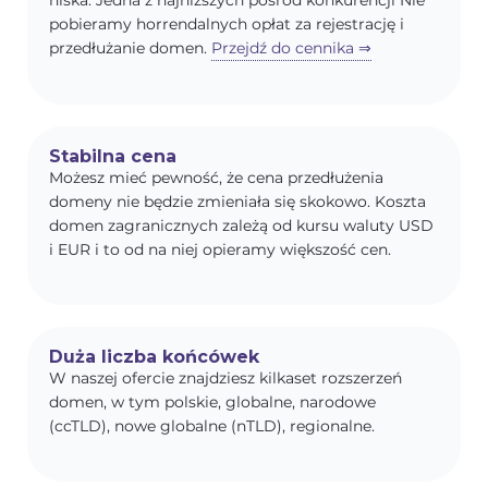
niska. Jedna z najniższych pośród konkurencji Nie
pobieramy horrendalnych opłat za rejestrację i
przedłużanie domen.
Przejdź do cennika ⇒
Stabilna cena
Możesz mieć pewność, że cena przedłużenia
domeny nie będzie zmieniała się skokowo. Koszta
domen zagranicznych zależą od kursu waluty USD
i EUR i to od na niej opieramy większość cen.
Duża liczba końcówek
W naszej ofercie znajdziesz kilkaset rozszerzeń
domen, w tym polskie, globalne, narodowe
(ccTLD), nowe globalne (nTLD), regionalne.