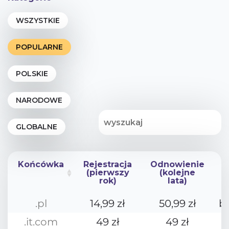
Końcówka
Rejestracja
Odnowienie
(pierwszy
(kolejne
rok)
lata)
Końcówka
Rejestracja
Odnowienie
.pl
14,99 zł
50,99 zł
b
(pierwszy
(kolejne
rok)
lata)
.it.com
49 zł
49 zł