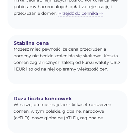
niska. Jedna z najniższych pośród konkurencji Nie
pobieramy horrendalnych opłat za rejestrację i
przedłużanie domen.
Przejdź do cennika ⇒
Stabilna cena
Możesz mieć pewność, że cena przedłużenia
domeny nie będzie zmieniała się skokowo. Koszta
domen zagranicznych zależą od kursu waluty USD
i EUR i to od na niej opieramy większość cen.
Duża liczba końcówek
W naszej ofercie znajdziesz kilkaset rozszerzeń
domen, w tym polskie, globalne, narodowe
(ccTLD), nowe globalne (nTLD), regionalne.