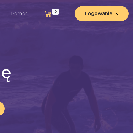
0
Pomoc
Logowanie
nę